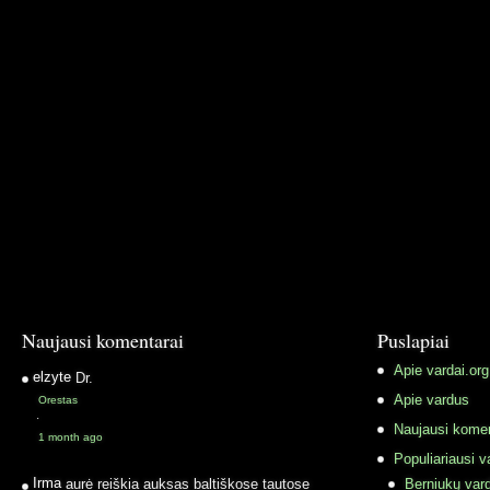
Naujausi komentarai
Puslapiai
Apie vardai.org
elzyte
Dr.
Apie vardus
Orestas
·
Naujausi komen
1 month ago
Populiariausi v
Irma
aurė reiškia auksas baltiškose tautose
Berniukų vard