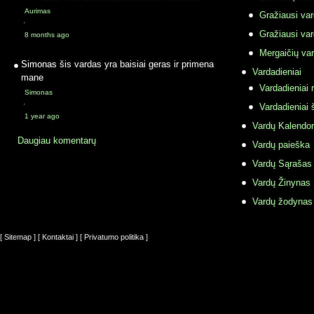
Aurimas
Gražiausi va
·
Gražiausi va
8 months ago
Mergaičių var
Simonas
šis vardas yra baisiai geras ir primena
Vardadieniai
mane
Vardadieniai r
Simonas
·
Vardadieniai 
1 year ago
Vardų Kalendor
Daugiau komentarų
Vardų paieška
Vardų Sąrašas
Vardų Žinynas
Vardų žodynas
[ Sitemap ]
[ Kontaktai ]
[ Privatumo politika ]