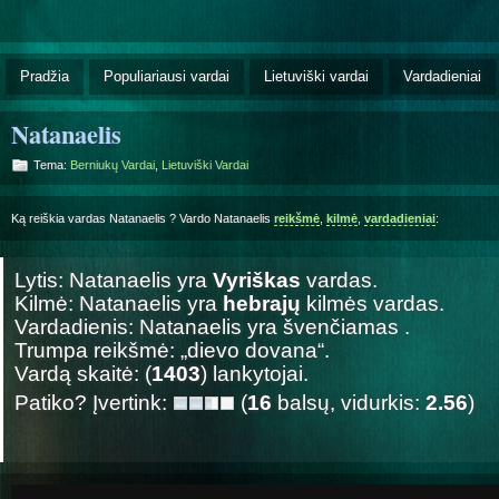
Pradžia
Populiariausi vardai
Lietuviški vardai
Vardadieniai
Natanaelis
Tema:
Berniukų Vardai
,
Lietuviški Vardai
Ką reiškia vardas Natanaelis ? Vardo Natanaelis
reikšmė
,
kilmė
,
vardadieniai
:
Lytis: Natanaelis yra
Vyriškas
vardas.
Kilmė: Natanaelis yra
hebrajų
kilmės vardas.
Vardadienis: Natanaelis yra švenčiamas
.
Trumpa reikšmė: „dievo dovana“.
Vardą skaitė: (
1403
) lankytojai.
Patiko? Įvertink:
(
16
balsų, vidurkis:
2.56
)