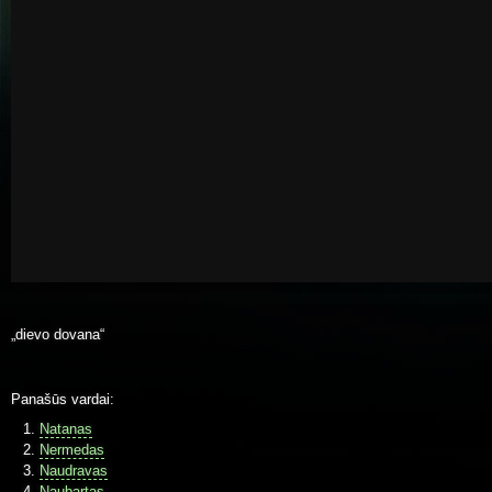
„dievo dovana“
Panašūs vardai:
Natanas
Nermedas
Naudravas
Naubartas