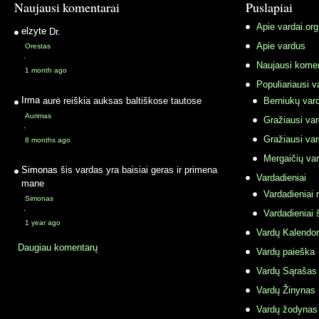
Naujausi komentarai
Puslapiai
Apie vardai.org
elzyte
Dr.
Apie vardus
Orestas
·
Naujausi komen
1 month ago
Populiariausi v
Irma
aurė reiškia auksas baltiškose tautose
Berniukų vard
Aurimas
Gražiausi va
·
Gražiausi va
8 months ago
Mergaičių var
Simonas
šis vardas yra baisiai geras ir primena
Vardadieniai
mane
Vardadieniai r
Simonas
·
Vardadieniai 
1 year ago
Vardų Kalendor
Daugiau komentarų
Vardų paieška
Vardų Sąrašas
Vardų Žinynas
Vardų žodynas