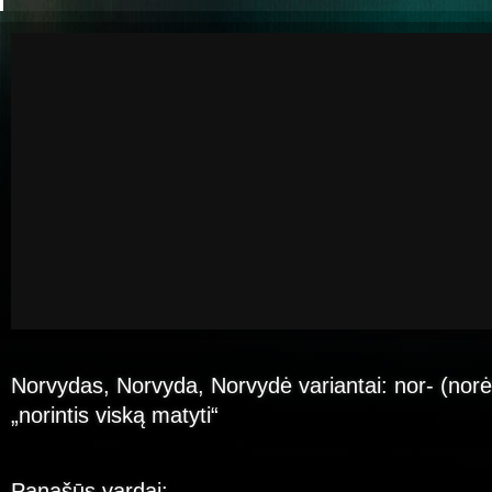
Norvydas, Norvyda, Norvydė variantai: nor- (norėt
„norintis viską matyti“
Panašūs vardai: