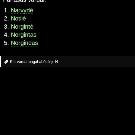
Narvydė
Notilė
Norgintė
Norgintas
Norgindas
Kiti vardai pagal abėcėlę:
N