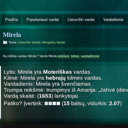
Pradžia
Populiariausi vardai
Lietuviški vardai
Vardadieniai
Mirela
Tema:
Lietuviški Vardai
,
Mergaičių Vardai
Ką reiškia vardas Mirela ? Vardo Mirela
reikšmė
,
kilmė
,
vardadieniai
:
Lytis: Mirela yra
Moteriškas
vardas.
Kilmė: Mirela yra
hebrajų
kilmės vardas.
Vardadienis: Mirela yra švenčiamas
.
Trumpa reikšmė: trumpinys iš Amarija: „Jahvė (diev
Vardą skaitė: (
1653
) lankytojai.
Patiko? Įvertink:
(
15
balsų, vidurkis:
2.07
)