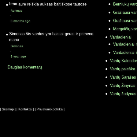
Irma
aurė reiškia auksas baltiškose tautose
Berniukų vard
Aurimas
Gražiausi va
·
Gražiausi va
8 months ago
Mergaičių var
Simonas
šis vardas yra baisiai geras ir primena
Vardadieniai
mane
Vardadieniai r
Simonas
·
Vardadieniai 
1 year ago
Vardų Kalendor
Daugiau komentarų
Vardų paieška
Vardų Sąrašas
Vardų Žinynas
Vardų žodynas
[ Sitemap ]
[ Kontaktai ]
[ Privatumo politika ]