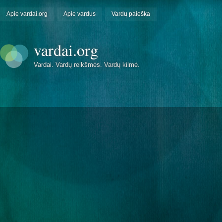
Apie vardai.org
Apie vardus
Vardų paieška
vardai.org
Vardai. Vardų reikšmės. Vardų kilmė.