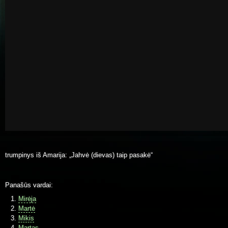
trumpinys iš Amarija: „Jahvė (dievas) taip pasakė“
Panašūs vardai:
Mirėja
Martė
Mikis
Martas