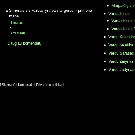
Mergaičių var
Simonas
šis vardas yra baisiai geras ir primena
Vardadieniai
mane
Vardadieniai r
Simonas
·
Vardadieniai 
1 year ago
Vardų Kalendor
Daugiau komentarų
Vardų paieška
Vardų Sąrašas
Vardų Žinynas
Vardų žodynas
[ Sitemap ]
[ Kontaktai ]
[ Privatumo politika ]