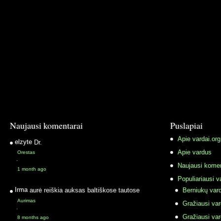
Naujausi komentarai
Puslapiai
Apie vardai.org
elzyte
Dr.
Apie vardus
Orestas
·
Naujausi komen
1 month ago
Populiariausi v
Irma
aurė reiškia auksas baltiškose tautose
Berniukų vard
Aurimas
Gražiausi va
·
Gražiausi va
8 months ago