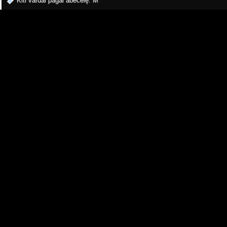
Kiti vardai pagal abėcėlę:
M