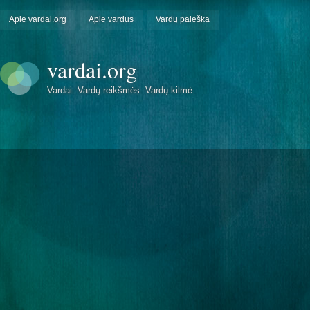
Apie vardai.org
Apie vardus
Vardų paieška
vardai.org
Vardai. Vardų reikšmės. Vardų kilmė.