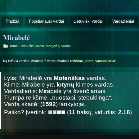
Pradžia
Populiariausi vardai
Lietuviški vardai
Vardadieniai
Mirabelė
Tema:
Lietuviški Vardai
,
Mergaičių Vardai
Ką reiškia vardas Mirabelė ? Vardo Mirabelė
reikšmė
,
kilmė
,
vardadieniai
:
Lytis: Mirabelė yra
Moteriškas
vardas.
Kilmė: Mirabelė yra
lotynų
kilmės vardas.
Vardadienis: Mirabelė yra švenčiamas
.
Trumpa reikšmė: „nuostabi, stebuklinga“.
Vardą skaitė: (
1592
) lankytojai.
Patiko? Įvertink:
(
11
balsų, vidurkis:
2.18
)