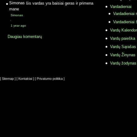
Simonas
šis vardas yra baisiai geras ir primena
Vardadieniai
mane
Vardadieniai r
Simonas
·
Vardadieniai 
1 year ago
Vardų Kalendor
Daugiau komentarų
Vardų paieška
Vardų Sąrašas
Vardų Žinynas
Vardų žodynas
[ Sitemap ]
[ Kontaktai ]
[ Privatumo politika ]