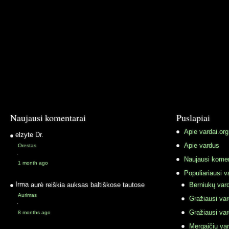
Naujausi komentarai
Puslapiai
Apie vardai.org
elzyte
Dr.
Apie vardus
Orestas
·
Naujausi komen
1 month ago
Populiariausi v
Irma
aurė reiškia auksas baltiškose tautose
Berniukų vard
Aurimas
Gražiausi va
·
Gražiausi va
8 months ago
Mergaičių var