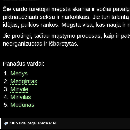
Šie vardo turėtojai mėgsta skaniai ir sočiai pavalgyt
piktnaudžiauti seksu ir narkotikais. Jie turi talent
idėjas; puikios rankos. Mėgsta visa, kas nauja ir ne
Jie protingi, tačiau mąstymo procesas, kaip ir pa
neorganizuotas ir išbarstytas.
Panašūs vardai:
Medys
Medgintas
Minvilė
Minvilas
Medūnas
Kiti vardai pagal abėcėlę:
M