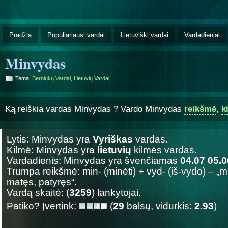
Pradžia
Populiariausi vardai
Lietuviški vardai
Vardadieniai
Minvydas
Tema:
Berniukų Vardai
,
Lietuvių Vardai
Ką reiškia vardas Minvydas ? Vardo Minvydas
reikšmė
,
k
Lytis: Minvydas yra
Vyriškas
vardas.
Kilmė: Minvydas yra
lietuvių
kilmės vardas.
Vardadienis: Minvydas yra švenčiamas
04.07 05.0
Trumpa reikšmė: min- (minėti) + vyd- (iš-vydo) – „
matęs, patyręs“.
Vardą skaitė: (
3259
) lankytojai.
Patiko? Įvertink:
(
29
balsų, vidurkis:
2.93
)