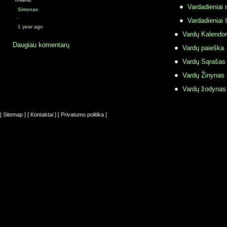
Vardadieniai r
Simonas
·
Vardadieniai 
1 year ago
Vardų Kalendor
Daugiau komentarų
Vardų paieška
Vardų Sąrašas
Vardų Žinynas
Vardų žodynas
[ Sitemap ]
[ Kontaktai ]
[ Privatumo politika ]