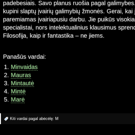
padebesiais. Savo planus ruošia pagal galimybes. Jū
kupini slaptų įvairių galimybių žmonės. Gerai, kai
paremiamas įvairiapusiu darbu. Jie puikūs visoki
specialistai, nors intelektualinius klausimus spren
Filosofija, kaip ir fantastika – ne jiems.
Panašūs vardai:
Minvaidas
Mauras
Mintautė
Mintė
Marė
Kiti vardai pagal abėcėlę:
M