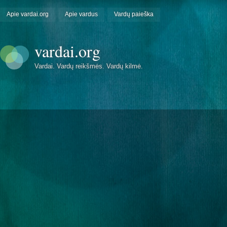
Apie vardai.org
Apie vardus
Vardų paieška
vardai.org
Vardai. Vardų reikšmės. Vardų kilmė.