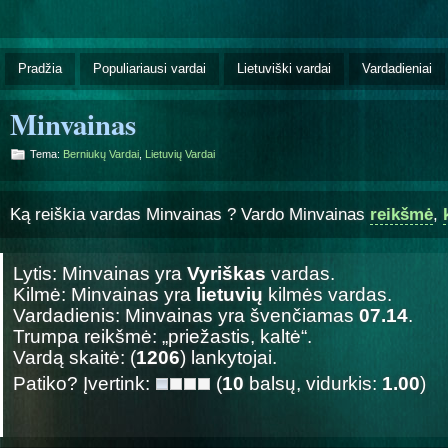
Pradžia
Populiariausi vardai
Lietuviški vardai
Vardadieniai
Minvainas
Tema:
Berniukų Vardai
,
Lietuvių Vardai
Ką reiškia vardas Minvainas ? Vardo Minvainas
reikšmė
,
Lytis: Minvainas yra
Vyriškas
vardas.
Kilmė: Minvainas yra
lietuvių
kilmės vardas.
Vardadienis: Minvainas yra švenčiamas
07.14
.
Trumpa reikšmė: „priežastis, kaltė“.
Vardą skaitė: (
1206
) lankytojai.
Patiko? Įvertink:
(
10
balsų, vidurkis:
1.00
)