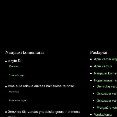
Naujausi komentarai
Puslapiai
Apie vardai.org
elzyte
Dr.
Apie vardus
Orestas
·
Naujausi komen
1 month ago
Populiariausi v
Irma
aurė reiškia auksas baltiškose tautose
Berniukų vard
Aurimas
Gražiausi va
·
Gražiausi va
8 months ago
Mergaičių var
Simonas
šis vardas yra baisiai geras ir primena
Vardadieniai
mane