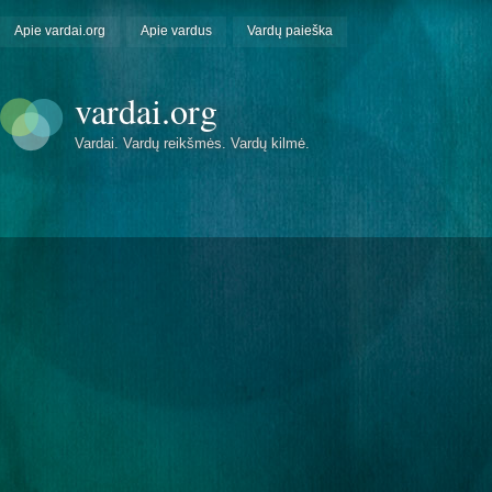
Apie vardai.org
Apie vardus
Vardų paieška
vardai.org
Vardai. Vardų reikšmės. Vardų kilmė.