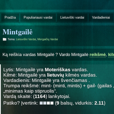
Pradžia
Populiariausi vardai
Lietuviški vardai
Vardadieniai
Mintgailė
Tema:
Lietuviški Vardai
,
Mergaičių Vardai
Ką reiškia vardas Mintgailė ? Vardo Mintgailė
reikšmė
,
ki
Lytis: Mintgailė yra
Moteriškas
vardas.
Kilmė: Mintgailė yra
lietuvių
kilmės vardas.
Vardadienis: Mintgailė yra švenčiamas
.
Trumpa reikšmė: mint- (minti, mintis) + gail- (gailas 
„minimas kaip stipruolis“.
Vardą skaitė: (
1164
) lankytojai.
Patiko? Įvertink:
(
9
balsų, vidurkis:
2.11
)