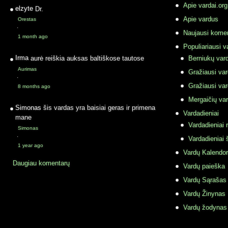
Apie vardai.org
elzyte
Dr.
Apie vardus
Orestas
·
Naujausi komen
1 month ago
Populiariausi v
Irma
aurė reiškia auksas baltiškose tautose
Berniukų vard
Aurimas
Gražiausi va
·
Gražiausi va
8 months ago
Mergaičių var
Simonas
šis vardas yra baisiai geras ir primena
Vardadieniai
mane
Vardadieniai r
Simonas
·
Vardadieniai 
1 year ago
Vardų Kalendor
Daugiau komentarų
Vardų paieška
Vardų Sąrašas
Vardų Žinynas
Vardų žodynas