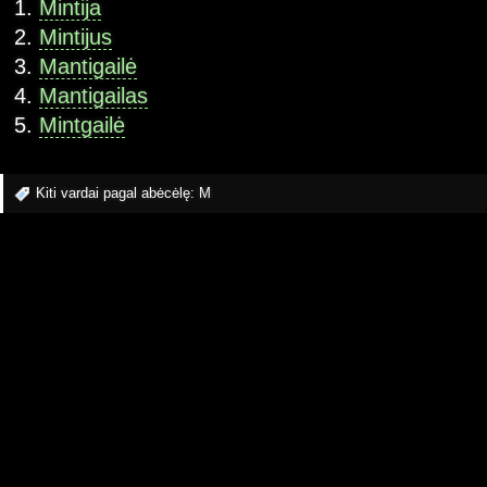
Mintija
Mintijus
Mantigailė
Mantigailas
Mintgailė
Kiti vardai pagal abėcėlę:
M