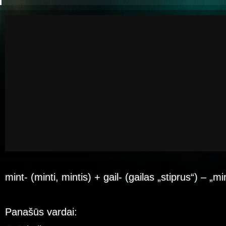
mint- (minti, mintis) + gail- (gailas „stiprus“) – „m
Panašūs vardai: