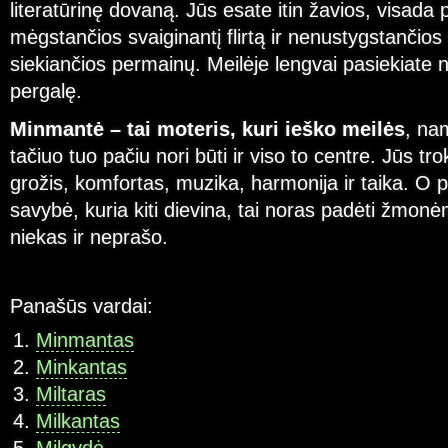
literatūrinę dovaną. Jūs esate itin žavios, visada 
mėgstančios svaiginantį flirtą ir nenustygstančios 
siekiančios permainų. Meilėje lengvai pasiekiate n
pergalę.
Minmantė – tai moteris, kuri ieško meilės
, nam
tačiuo tuo pačiu nori būti ir viso to centre. Jūs tr
grožis, komfortas, muzika, harmonija ir taika. O 
savybė, kuria kiti dievina, tai noras padėti žmonėm
niekas ir neprašo.
Panašūs vardai:
Minmantas
Minkantas
Miltaras
Milkantas