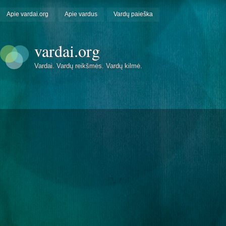
Apie vardai.org
Apie vardus
Vardų paieška
vardai.org
Vardai. Vardų reikšmės. Vardų kilmė.