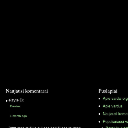
Naujausi komentarai
Puslapiai
Apie vardai.org
elzyte
Dr.
Apie vardus
Orestas
·
Naujausi komen
1 month ago
Populiariausi v
Irma
aurė reiškia auksas baltiškose tautose