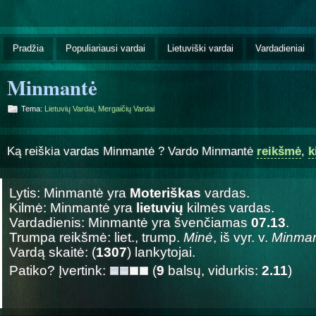
Pradžia
Populiariausi vardai
Lietuviški vardai
Vardadieniai
Minmantė
Tema:
Lietuvių Vardai
,
Mergaičių Vardai
Ką reiškia vardas Minmantė ? Vardo Minmantė
reikšmė
,
k
Lytis: Minmantė yra
Moteriškas
vardas.
Kilmė: Minmantė yra
lietuvių
kilmės vardas.
Vardadienis: Minmantė yra švenčiamas
07.13
.
Trumpa reikšmė: liet., trump.
Minė
, iš vyr. v.
Minma
Vardą skaitė: (
1307
) lankytojai.
Patiko? Įvertink:
(
9
balsų, vidurkis:
2.11
)