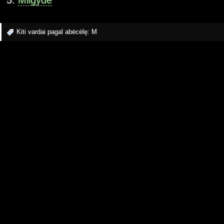
Milgydė
Kiti vardai pagal abėcėlę:
M