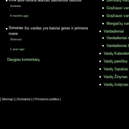
Berniukų vard
Aurimas
Gražiausi va
·
Gražiausi va
8 months ago
Mergaičių var
Simonas
šis vardas yra baisiai geras ir primena
Vardadieniai
mane
Vardadieniai r
Simonas
·
Vardadieniai 
1 year ago
Vardų Kalendor
Daugiau komentarų
Vardų paieška
Vardų Sąrašas
Vardų Žinynas
Vardų žodynas
[ Sitemap ]
[ Kontaktai ]
[ Privatumo politika ]