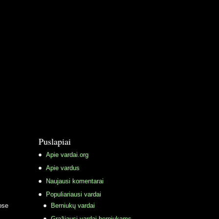
Puslapiai
Apie vardai.org
Apie vardus
Naujausi komentarai
Populiariausi vardai
ose
Berniukų vardai
Gražiausi vardai berniukams