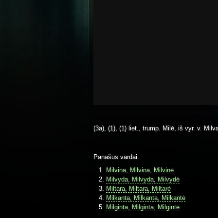
(3a), (1), (1) liet., trump. Milė, iš vyr. v. Mil
Panašūs vardai:
Milvina, Milvina, Milvinė
Milvyda, Milvyda, Milvydė
Miltara, Miltara, Miltarė
Milkanta, Milkanta, Milkantė
Milginta, Milginta, Milgintė