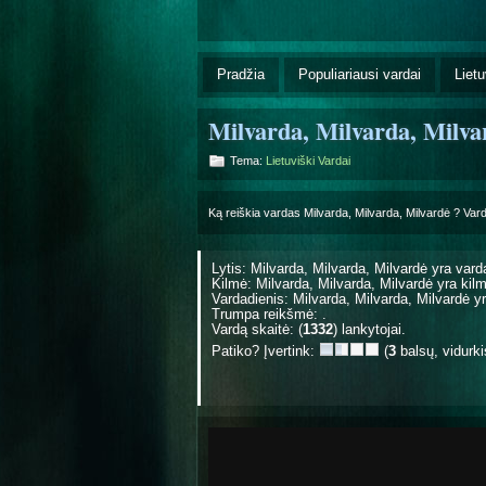
Pradžia
Populiariausi vardai
Lietu
Milvarda, Milvarda, Milva
Tema:
Lietuviški Vardai
Ką reiškia vardas Milvarda, Milvarda, Milvardė ? Var
Lytis: Milvarda, Milvarda, Milvardė yra
vard
Kilmė: Milvarda, Milvarda, Milvardė yra
kil
Vardadienis: Milvarda, Milvarda, Milvardė
Trumpa reikšmė: .
Vardą skaitė: (
1332
) lankytojai.
Patiko? Įvertink:
(
3
balsų, vidurk