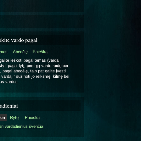
okite vardo pagal
emas
Abėcėlę
Paiešką
galite ieškoti pagal temas (vardai
tyti pagal lytį, pirmąją vardo raidę bei
, pagal abėcėlę, taip pat galite įvesti
 vardą ir sužinoti jo reikšmę, kilmę bei
us vardus.
adieniai
ien
Rytoj
Paieška
en vardadienius švenčia