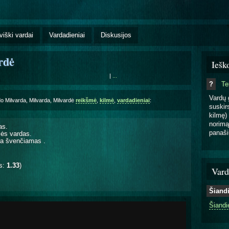
viški vardai
Vardadieniai
Diskusijos
rdė
Iešk
|
...
?
T
Vardų 
do Milvarda, Milvarda, Milvardė
reikšmė
,
kilmė
,
vardadieniai
:
suskirs
kilmę) 
norimą
as.
panaši
mės vardas.
 yra švenčiamas
.
is:
1.33
)
Vard
Šiand
Šiandi