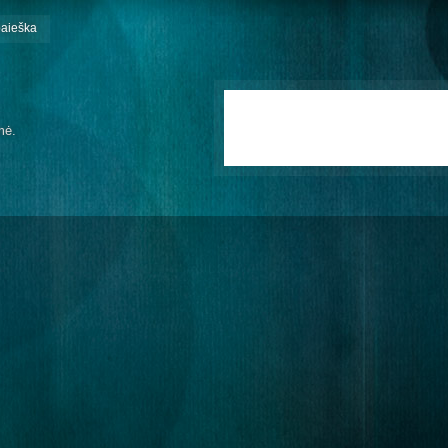
paieška
mė.