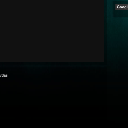
Googl
vardas