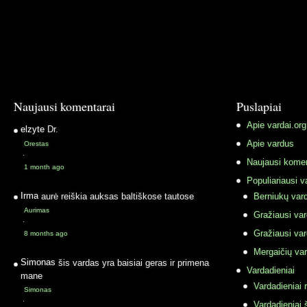
Naujausi komentarai
Puslapiai
Apie vardai.org
elzyte
Dr.
Apie vardus
Orestas
·
Naujausi komen
1 month ago
Populiariausi v
Irma
aurė reiškia auksas baltiškose tautose
Berniukų vard
Aurimas
Gražiausi va
·
Gražiausi va
8 months ago
Mergaičių var
Simonas
šis vardas yra baisiai geras ir primena
Vardadieniai
mane
Vardadieniai r
Simonas
·
Vardadieniai 