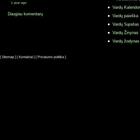
1 year ago
Vardų Kalendor
Daugiau komentarų
Vardų paieška
Vardų Sąrašas
Vardų Žinynas
Vardų žodynas
[ Sitemap ]
[ Kontaktai ]
[ Privatumo politika ]