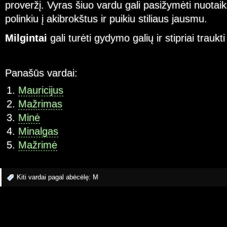
proveržį. Vyras šiuo vardu gali pasižymėti nuotai
polinkiu į akibrokštus ir puikiu stiliaus jausmu.
Milgintai
gali turėti gydymo galių ir stipriai trauk
Panašūs vardai:
Mauricijus
Mažrimas
Minė
Minalgas
Mažrimė
Kiti vardai pagal abėcėlę:
M