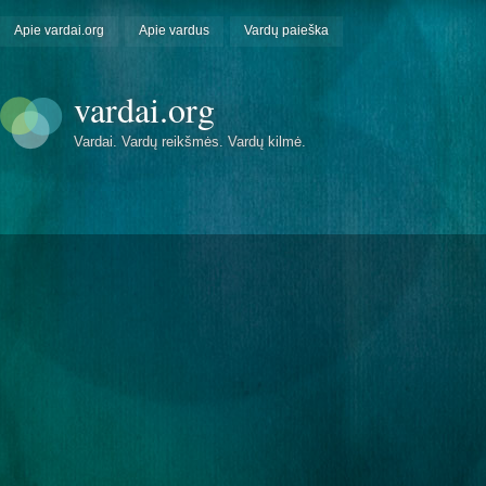
Apie vardai.org
Apie vardus
Vardų paieška
vardai.org
Vardai. Vardų reikšmės. Vardų kilmė.