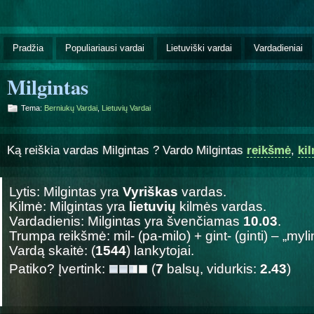
Pradžia
Populiariausi vardai
Lietuviški vardai
Vardadieniai
Milgintas
Tema:
Berniukų Vardai
,
Lietuvių Vardai
Ką reiškia vardas Milgintas ? Vardo Milgintas
reikšmė
,
ki
Lytis: Milgintas yra
Vyriškas
vardas.
Kilmė: Milgintas yra
lietuvių
kilmės vardas.
Vardadienis: Milgintas yra švenčiamas
10.03
.
Trumpa reikšmė: mil- (pa-milo) + gint- (ginti) – „myl
Vardą skaitė: (
1544
) lankytojai.
Patiko? Įvertink:
(
7
balsų, vidurkis:
2.43
)