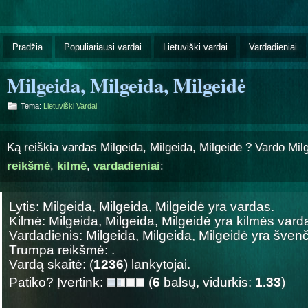
Pradžia
Populiariausi vardai
Lietuviški vardai
Vardadieniai
Milgeida, Milgeida, Milgeidė
Tema:
Lietuviški Vardai
Ką reiškia vardas Milgeida, Milgeida, Milgeidė ? Vardo Milg
reikšmė
,
kilmė
,
vardadieniai
:
Lytis: Milgeida, Milgeida, Milgeidė yra
vardas.
Kilmė: Milgeida, Milgeida, Milgeidė yra
kilmės vard
Vardadienis: Milgeida, Milgeida, Milgeidė yra šve
Trumpa reikšmė: .
Vardą skaitė: (
1236
) lankytojai.
Patiko? Įvertink:
(
6
balsų, vidurkis:
1.33
)