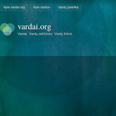
Apie vardai.org
Apie vardus
Vardų paieška
vardai.org
Vardai. Vardų reikšmės. Vardų kilmė.