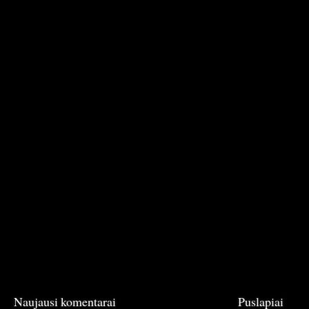
Naujausi komentarai
Puslapiai