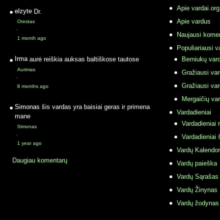
Apie vardai.org
elzyte
Dr.
Apie vardus
Orestas
·
Naujausi komen
1 month ago
Populiariausi v
Irma
aurė reiškia auksas baltiškose tautose
Berniukų vard
Aurimas
Gražiausi va
·
Gražiausi va
8 months ago
Mergaičių var
Simonas
šis vardas yra baisiai geras ir primena
Vardadieniai
mane
Vardadieniai r
Simonas
·
Vardadieniai 
1 year ago
Vardų Kalendor
Daugiau komentarų
Vardų paieška
Vardų Sąrašas
Vardų Žinynas
Vardų žodynas