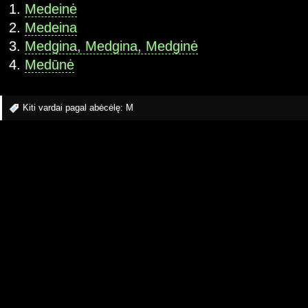
Medeinė
Medeina
Medgina, Medgina, Medginė
Medūnė
Kiti vardai pagal abėcėlę:
M