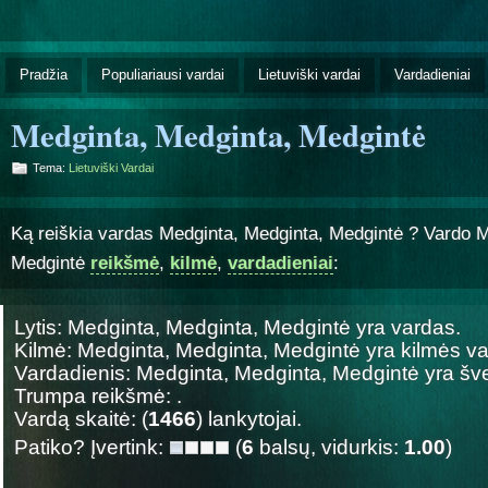
Pradžia
Populiariausi vardai
Lietuviški vardai
Vardadieniai
Medginta, Medginta, Medgintė
Tema:
Lietuviški Vardai
Ką reiškia vardas Medginta, Medginta, Medgintė ? Vardo M
Medgintė
reikšmė
,
kilmė
,
vardadieniai
:
Lytis: Medginta, Medginta, Medgintė yra
vardas.
Kilmė: Medginta, Medginta, Medgintė yra
kilmės va
Vardadienis: Medginta, Medginta, Medgintė yra š
Trumpa reikšmė: .
Vardą skaitė: (
1466
) lankytojai.
Patiko? Įvertink:
(
6
balsų, vidurkis:
1.00
)