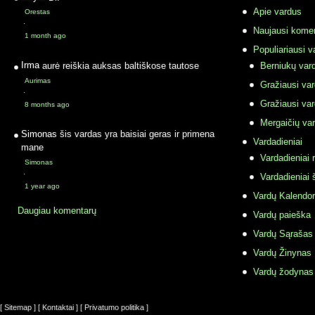
Apie vardus
Orestas
·
Naujausi komen
1 month ago
Populiariausi v
Irma
aurė reiškia auksas baltiškose tautose
Berniukų vard
Aurimas
Gražiausi va
·
Gražiausi va
8 months ago
Mergaičių var
Simonas
šis vardas yra baisiai geras ir primena
Vardadieniai
mane
Vardadieniai r
Simonas
·
Vardadieniai 
1 year ago
Vardų Kalendor
Daugiau komentarų
Vardų paieška
Vardų Sąrašas
Vardų Žinynas
Vardų žodynas
[ Sitemap ]
[ Kontaktai ]
[ Privatumo politika ]