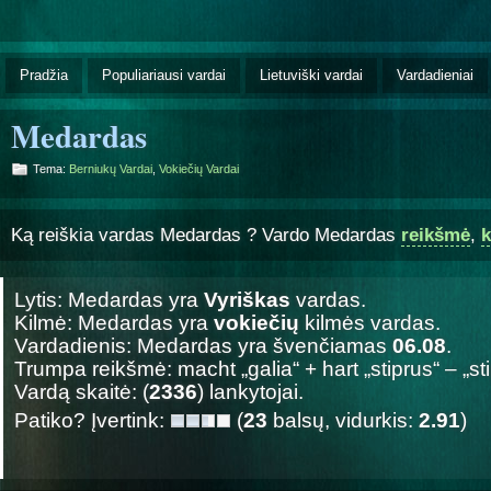
Pradžia
Populiariausi vardai
Lietuviški vardai
Vardadieniai
Medardas
Tema:
Berniukų Vardai
,
Vokiečių Vardai
Ką reiškia vardas Medardas ? Vardo Medardas
reikšmė
,
k
Lytis: Medardas yra
Vyriškas
vardas.
Kilmė: Medardas yra
vokiečių
kilmės vardas.
Vardadienis: Medardas yra švenčiamas
06.08
.
Trumpa reikšmė: macht „galia“ + hart „stiprus“ – „sti
Vardą skaitė: (
2336
) lankytojai.
Patiko? Įvertink:
(
23
balsų, vidurkis:
2.91
)