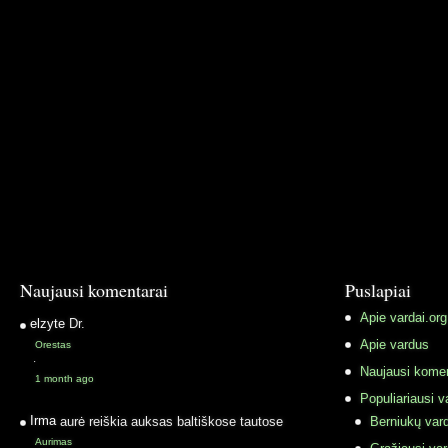
Naujausi komentarai
Puslapiai
Apie vardai.org
elzyte
Dr.
Apie vardus
Orestas
·
Naujausi komen
1 month ago
Populiariausi v
Irma
aurė reiškia auksas baltiškose tautose
Berniukų vard
Aurimas