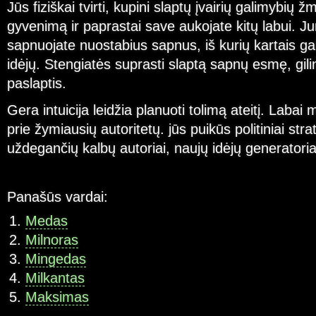
Jūs fiziškai tvirti, kupini slaptų įvairių galimybių 
gyvenimą ir paprastai save aukojate kitų labui. J
sapnuojate nuostabius sapnus, iš kurių kartais ga
idėjų. Stengiatės suprasti slaptą sapnų esmę, gili
paslaptis.
Gera intuicija leidžia planuoti tolimą ateitį. Labai 
prie žymiausių autoritetų. jūs puikūs politiniai stra
uždegančių kalbų autoriai, naujų idėjų generatoria
Panašūs vardai:
Medas
Milnoras
Mingedas
Milkantas
Maksimas