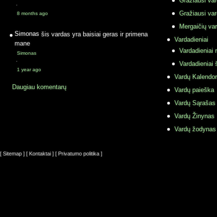
Gražiausi va
·
Gražiausi va
8 months ago
Mergaičių var
Simonas
šis vardas yra baisiai geras ir primena
Vardadieniai
mane
Vardadieniai r
Simonas
·
Vardadieniai 
1 year ago
Vardų Kalendor
Daugiau komentarų
Vardų paieška
Vardų Sąrašas
Vardų Žinynas
Vardų žodynas
[ Sitemap ]
[ Kontaktai ]
[ Privatumo politika ]