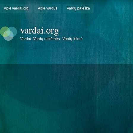
Apie vardai.org
Apie vardus
Vardų paieška
vardai.org
Vardai. Vardų reikšmės. Vardų kilmė.