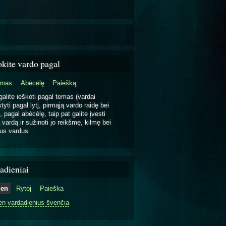
okite vardo pagal
emas
Abėcėlę
Paiešką
galite ieškoti pagal temas (vardai
tyti pagal lytį, pirmąją vardo raidę bei
, pagal abėcėlę, taip pat galite įvesti
 vardą ir sužinoti jo reikšmę, kilmę bei
us vardus.
adieniai
ien
Rytoj
Paieška
en vardadienius švenčia