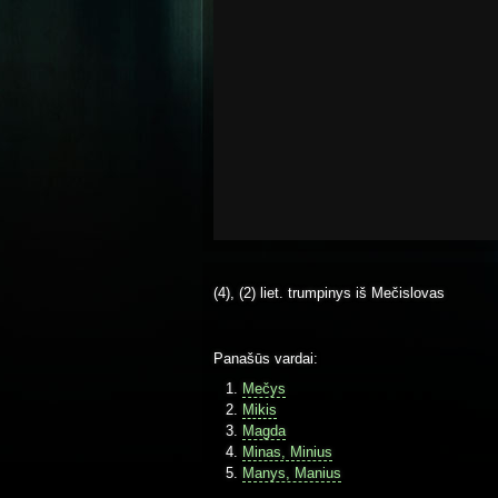
(4), (2) liet. trumpinys iš Mečislovas
Panašūs vardai:
Mečys
Mikis
Magda
Minas, Minius
Manys, Manius