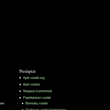
Puslapiai
Apie vardai.org
Apie vardus
Naujausi komentarai
Populiariausi vardai
ose
Berniukų vardai
Gražiausi vardai berniukams