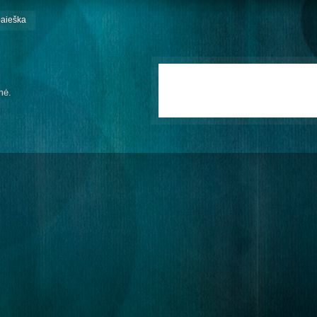
paieška
mė.