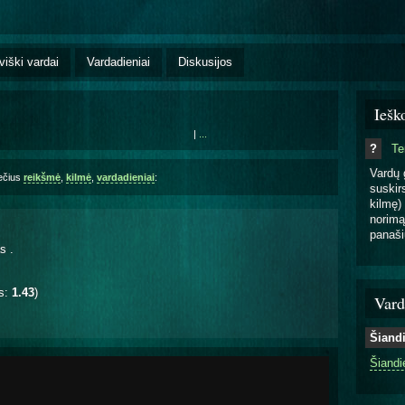
viški vardai
Vardadieniai
Diskusijos
Iešk
|
...
?
T
Vardų 
ečius
reikšmė
,
kilmė
,
vardadieniai
:
suskirs
kilmę) 
norimą
panaši
as
.
is:
1.43
)
Vard
Šiand
Šiandi