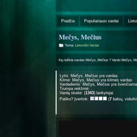
Pradžia
Populiariausi vardai
Lietu
Mečys, Mečius
Tema:
Lietuviški Vardai
Ką reiškia vardas Mečys, Mečius ? Vardo Mečys, M
Lytis: Mečys, Mečius yra
vardas.
Kilmė: Mečys, Mečius yra
kilmės vardas.
Vardadienis: Mečys, Mečius yra švenčiam
Trumpa reikšmė: .
Vardą skaitė: (
1343
) lankytojai.
Patiko? Įvertink:
(
7
balsų, vidurk