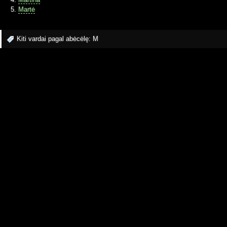
Martė
Kiti vardai pagal abėcėlę:
M