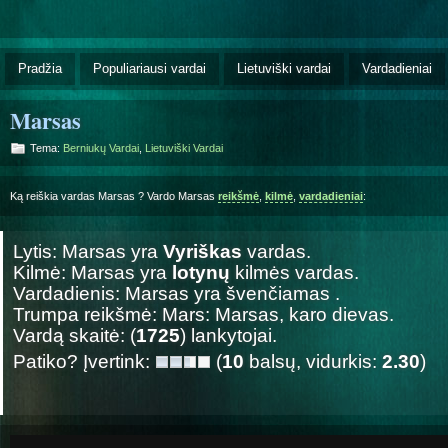
Pradžia
Populiariausi vardai
Lietuviški vardai
Vardadieniai
Marsas
Tema:
Berniukų Vardai
,
Lietuviški Vardai
Ką reiškia vardas Marsas ? Vardo Marsas
reikšmė
,
kilmė
,
vardadieniai
:
Lytis: Marsas yra
Vyriškas
vardas.
Kilmė: Marsas yra
lotynų
kilmės vardas.
Vardadienis: Marsas yra švenčiamas
.
Trumpa reikšmė: Mars: Marsas, karo dievas.
Vardą skaitė: (
1725
) lankytojai.
Patiko? Įvertink:
(
10
balsų, vidurkis:
2.30
)