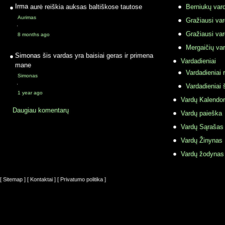
Irma
aurė reiškia auksas baltiškose tautose
Berniukų vard
Aurimas
Gražiausi va
·
Gražiausi va
8 months ago
Mergaičių var
Simonas
šis vardas yra baisiai geras ir primena
Vardadieniai
mane
Vardadieniai r
Simonas
·
Vardadieniai 
1 year ago
Vardų Kalendor
Daugiau komentarų
Vardų paieška
Vardų Sąrašas
Vardų Žinynas
Vardų žodynas
[ Sitemap ]
[ Kontaktai ]
[ Privatumo politika ]