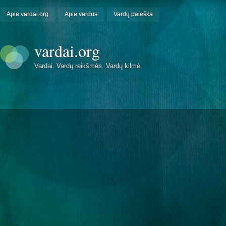
Apie vardai.org
Apie vardus
Vardų paieška
vardai.org
Vardai. Vardų reikšmės. Vardų kilmė.