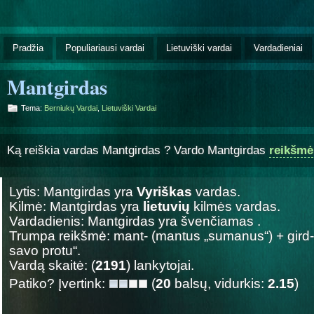
Pradžia
Populiariausi vardai
Lietuviški vardai
Vardadieniai
Mantgirdas
Tema:
Berniukų Vardai
,
Lietuviški Vardai
Ką reiškia vardas Mantgirdas ? Vardo Mantgirdas
reikšmė
Lytis: Mantgirdas yra
Vyriškas
vardas.
Kilmė: Mantgirdas yra
lietuvių
kilmės vardas.
Vardadienis: Mantgirdas yra švenčiamas
.
Trumpa reikšmė: mant- (mantus „sumanus“) + gird- (
savo protu“.
Vardą skaitė: (
2191
) lankytojai.
Patiko? Įvertink:
(
20
balsų, vidurkis:
2.15
)