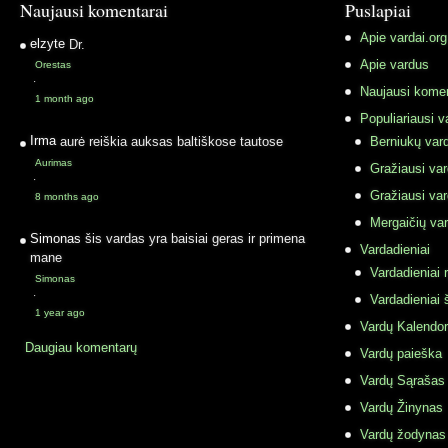
Naujausi komentarai
Puslapiai
Apie vardai.org
elzyte
Dr.
Apie vardus
Orestas
·
Naujausi komen
1 month ago
Populiariausi v
Irma
aurė reiškia auksas baltiškose tautose
Berniukų vard
Aurimas
Gražiausi va
·
Gražiausi va
8 months ago
Mergaičių var
Simonas
šis vardas yra baisiai geras ir primena
Vardadieniai
mane
Vardadieniai r
Simonas
·
Vardadieniai 
1 year ago
Vardų Kalendor
Daugiau komentarų
Vardų paieška
Vardų Sąrašas
Vardų Žinynas
Vardų žodynas