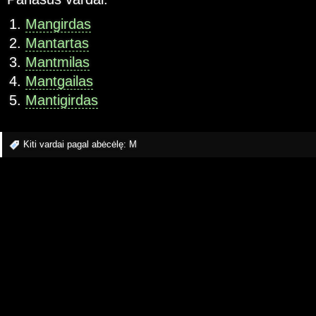
Mangirdas
Mantartas
Mantmilas
Mantgailas
Mantigirdas
Kiti vardai pagal abėcėlę:
M