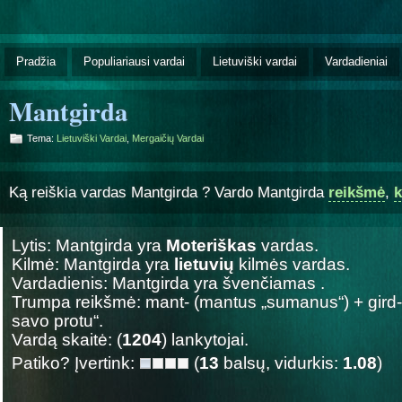
Pradžia
Populiariausi vardai
Lietuviški vardai
Vardadieniai
Mantgirda
Tema:
Lietuviški Vardai
,
Mergaičių Vardai
Ką reiškia vardas Mantgirda ? Vardo Mantgirda
reikšmė
,
k
Lytis: Mantgirda yra
Moteriškas
vardas.
Kilmė: Mantgirda yra
lietuvių
kilmės vardas.
Vardadienis: Mantgirda yra švenčiamas
.
Trumpa reikšmė: mant- (mantus „sumanus“) + gird- (
savo protu“.
Vardą skaitė: (
1204
) lankytojai.
Patiko? Įvertink:
(
13
balsų, vidurkis:
1.08
)