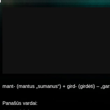
mant- (mantus „sumanus“) + gird- (girdėti) – „ga
Panašūs vardai: