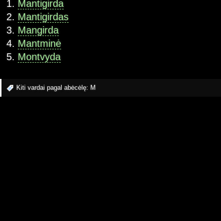
Mantigirda
Mantigirdas
Mangirda
Mantminė
Montvyda
Kiti vardai pagal abėcėlę:
M