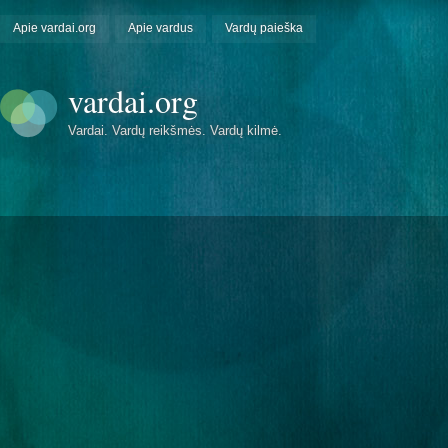
Apie vardai.org
Apie vardus
Vardų paieška
vardai.org
Vardai. Vardų reikšmės. Vardų kilmė.