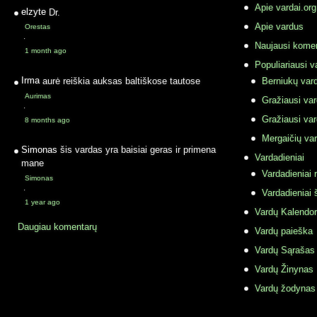
Apie vardai.org
elzyte
Dr.
Apie vardus
Orestas
·
Naujausi komen
1 month ago
Populiariausi v
Irma
aurė reiškia auksas baltiškose tautose
Berniukų vard
Aurimas
Gražiausi va
·
Gražiausi va
8 months ago
Mergaičių var
Simonas
šis vardas yra baisiai geras ir primena
Vardadieniai
mane
Vardadieniai r
Simonas
·
Vardadieniai 
1 year ago
Vardų Kalendor
Daugiau komentarų
Vardų paieška
Vardų Sąrašas
Vardų Žinynas
Vardų žodynas