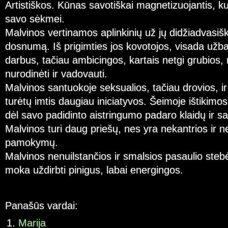
Artistiškos. Kūnas savotiškai magnetizuojantis, 
savo sėkmei.
Malvinos vertinamos aplinkinių už jų didžiadvasiš
dosnumą. Iš prigimties jos kovotojos, visada užba
darbus, tačiau ambicingos, kartais netgi grubios,
nurodinėti ir vadovauti.
Malvinos santuokoje seksualios, tačiau drovios, ir 
turėtų imtis daugiau iniciatyvos. Šeimoje ištikim
dėl savo padidinto aistringumo padaro klaidų ir s
Malvinos turi daug priešų, nes yra nekantrios ir n
pamokymų.
Malvinos nenuilstančios ir smalsios pasaulio stebėt
moka uždirbti pinigus, labai energingos.
Panašūs vardai:
Marija