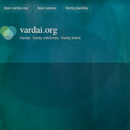
Apie vardai.org
Apie vardus
Vardų paieška
vardai.org
Vardai. Vardų reikšmės. Vardų kilmė.