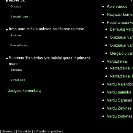
elzyte
Dr.
Apie vardus
Orestas
·
Naujausi komen
1 month ago
Populiariausi v
Irma
aurė reiškia auksas baltiškose tautose
Berniukų vard
Aurimas
Gražiausi va
·
Gražiausi va
8 months ago
Mergaičių var
Simonas
šis vardas yra baisiai geras ir primena
Vardadieniai
mane
Vardadieniai r
Simonas
·
Vardadieniai 
1 year ago
Vardų Kalendor
Daugiau komentarų
Vardų paieška
Vardų Sąrašas
Vardų Žinynas
Vardų žodynas
[ Sitemap ]
[ Kontaktai ]
[ Privatumo politika ]