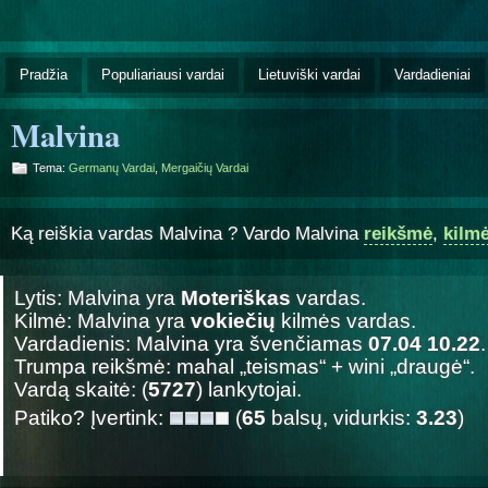
Pradžia
Populiariausi vardai
Lietuviški vardai
Vardadieniai
Malvina
Tema:
Germanų Vardai
,
Mergaičių Vardai
Ką reiškia vardas Malvina ? Vardo Malvina
reikšmė
,
kilm
Lytis: Malvina yra
Moteriškas
vardas.
Kilmė: Malvina yra
vokiečių
kilmės vardas.
Vardadienis: Malvina yra švenčiamas
07.04 10.22
.
Trumpa reikšmė: mahal „teismas“ + wini „draugė“.
Vardą skaitė: (
5727
) lankytojai.
Patiko? Įvertink:
(
65
balsų, vidurkis:
3.23
)