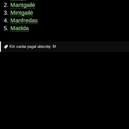
Mantgailė
Mintgailė
Manfredas
Matilda
Kiti vardai pagal abėcėlę:
M