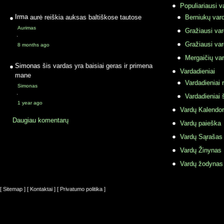
Populiariausi v
Irma
aurė reiškia auksas baltiškose tautose
Berniukų vard
Aurimas
Gražiausi va
·
Gražiausi va
8 months ago
Mergaičių var
Simonas
šis vardas yra baisiai geras ir primena
Vardadieniai
mane
Vardadieniai r
Simonas
·
Vardadieniai 
1 year ago
Vardų Kalendor
Daugiau komentarų
Vardų paieška
Vardų Sąrašas
Vardų Žinynas
Vardų žodynas
[ Sitemap ]
[ Kontaktai ]
[ Privatumo politika ]