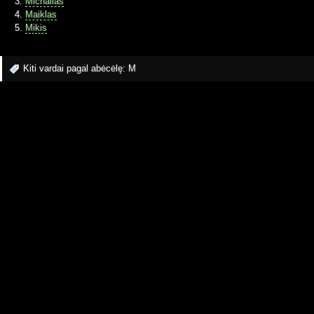
Michailas
Maiklas
Mikis
Kiti vardai pagal abėcėlę:
M