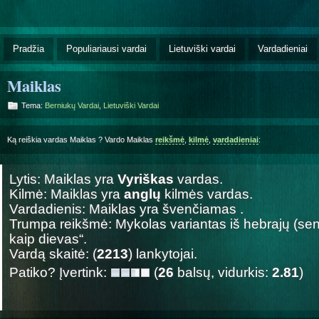
Pradžia
Populiariausi vardai
Lietuviški vardai
Vardadieniai
Maiklas
Tema:
Berniukų Vardai
,
Lietuviški Vardai
Ką reiškia vardas Maiklas ? Vardo Maiklas
reikšmė
,
kilmė
,
vardadieniai
:
Lytis: Maiklas yra
Vyriškas
vardas.
Kilmė: Maiklas yra
anglų
kilmės vardas.
Vardadienis: Maiklas yra švenčiamas
.
Trumpa reikšmė: Mykolas variantas iš hebrajų (sen.
kaip dievas“.
Vardą skaitė: (
2213
) lankytojai.
Patiko? Įvertink:
(
26
balsų, vidurkis:
2.81
)