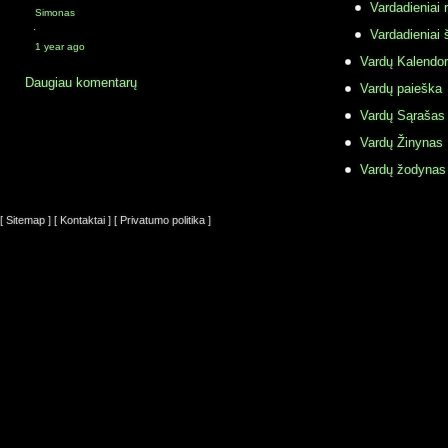
Vardadieniai r
Simonas
·
Vardadieniai 
1 year ago
Vardų Kalendor
Daugiau komentarų
Vardų paieška
Vardų Sąrašas
Vardų Žinynas
Vardų žodynas
[ Sitemap ]
[ Kontaktai ]
[ Privatumo politika ]