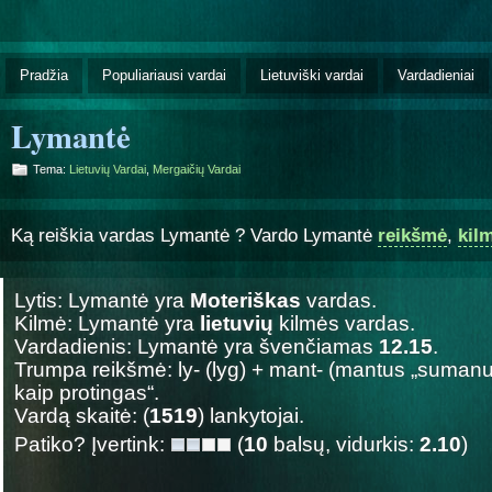
Pradžia
Populiariausi vardai
Lietuviški vardai
Vardadieniai
Lymantė
Tema:
Lietuvių Vardai
,
Mergaičių Vardai
Ką reiškia vardas Lymantė ? Vardo Lymantė
reikšmė
,
kil
Lytis: Lymantė yra
Moteriškas
vardas.
Kilmė: Lymantė yra
lietuvių
kilmės vardas.
Vardadienis: Lymantė yra švenčiamas
12.15
.
Trumpa reikšmė: ly- (lyg) + mant- (mantus „sumanus
kaip protingas“.
Vardą skaitė: (
1519
) lankytojai.
Patiko? Įvertink:
(
10
balsų, vidurkis:
2.10
)