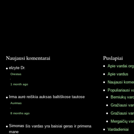
Naujausi komentarai
Puslapiai
Apie vardai.org
elzyte
Dr.
Apie vardus
Orestas
·
Naujausi komen
1 month ago
Populiariausi v
Irma
aurė reiškia auksas baltiškose tautose
Berniukų vard
Aurimas
Gražiausi va
·
Gražiausi va
8 months ago
Mergaičių var
Simonas
šis vardas yra baisiai geras ir primena
Vardadieniai
mane