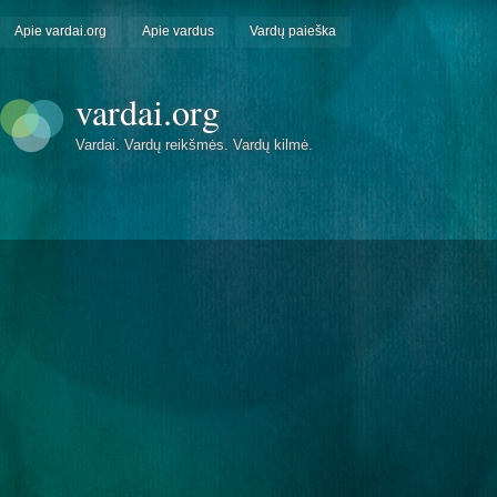
Apie vardai.org
Apie vardus
Vardų paieška
vardai.org
Vardai. Vardų reikšmės. Vardų kilmė.