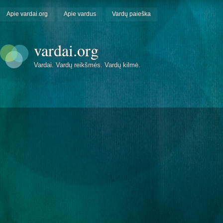
Apie vardai.org
Apie vardus
Vardų paieška
vardai.org
Vardai. Vardų reikšmės. Vardų kilmė.