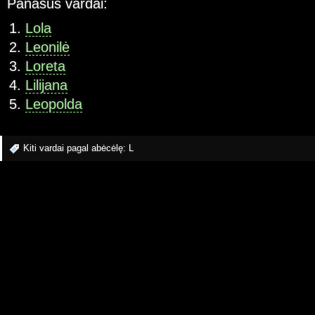
Panašūs vardai:
Lola
Leonilė
Loreta
Lilijana
Leopolda
Kiti vardai pagal abėcėlę:
L