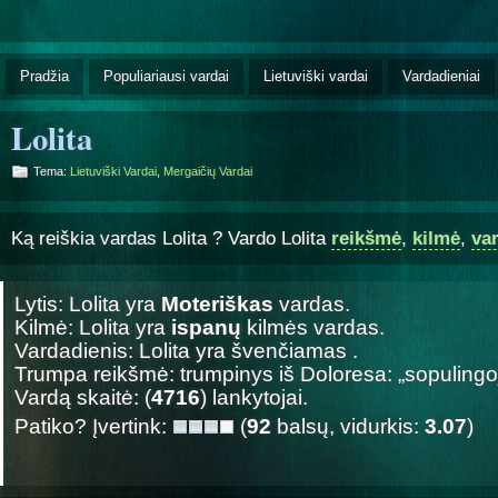
Pradžia
Populiariausi vardai
Lietuviški vardai
Vardadieniai
Lolita
Tema:
Lietuviški Vardai
,
Mergaičių Vardai
Ką reiškia vardas Lolita ? Vardo Lolita
reikšmė
,
kilmė
,
va
Lytis: Lolita yra
Moteriškas
vardas.
Kilmė: Lolita yra
ispanų
kilmės vardas.
Vardadienis: Lolita yra švenčiamas
.
Trumpa reikšmė: trumpinys iš Doloresa: „sopulingoji
Vardą skaitė: (
4716
) lankytojai.
Patiko? Įvertink:
(
92
balsų, vidurkis:
3.07
)