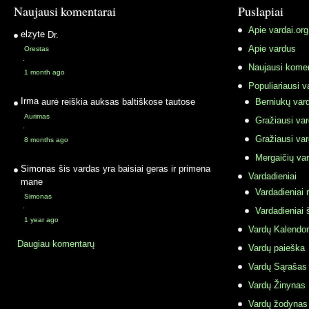
Naujausi komentarai
Puslapiai
Apie vardai.org
elzyte
Dr.
Apie vardus
Orestas
·
Naujausi komen
1 month ago
Populiariausi v
Irma
aurė reiškia auksas baltiškose tautose
Berniukų vard
Aurimas
Gražiausi va
·
Gražiausi va
8 months ago
Mergaičių var
Simonas
šis vardas yra baisiai geras ir primena
Vardadieniai
mane
Vardadieniai r
Simonas
·
Vardadieniai 
1 year ago
Vardų Kalendor
Daugiau komentarų
Vardų paieška
Vardų Sąrašas
Vardų Žinynas
Vardų žodynas