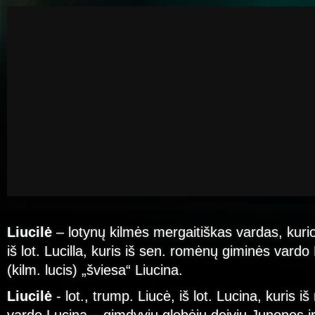
Liucilė
– lotynų kilmės mergaitiškas vardas, kuri
iš lot. Lucilla, kuris iš sen. romėnų giminės vardo L
(kilm. lucis) „šviesa“ Liucina.
Liucilė
- lot., trump. Liucė, iš lot. Lucina, kuris i