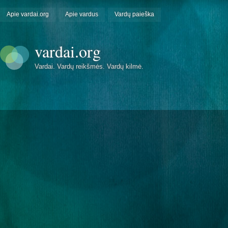
Apie vardai.org
Apie vardus
Vardų paieška
vardai.org
Vardai. Vardų reikšmės. Vardų kilmė.