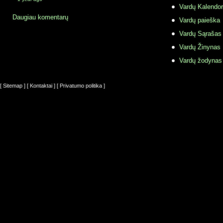
Vardų Kalendor
Daugiau komentarų
Vardų paieška
Vardų Sąrašas
Vardų Žinynas
Vardų žodynas
[ Sitemap ]
[ Kontaktai ]
[ Privatumo politika ]