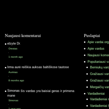
Naujausi komentarai
Puslapiai
Apie vardai.org
elzyte
Dr.
Apie vardus
Orestas
·
Naujausi komen
1 month ago
Populiariausi v
Irma
aurė reiškia auksas baltiškose tautose
Berniukų vard
Aurimas
Gražiausi va
·
Gražiausi va
8 months ago
Mergaičių var
Simonas
šis vardas yra baisiai geras ir primena
Vardadieniai
mane
Vardadieniai r
Simonas
·
Vardadieniai 
1 year ago