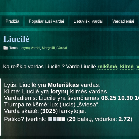
Pradžia
Populiariausi vardai
Lietuviški vardai
Vardadieniai
Liucilė
Tema:
Lotynų Vardai
,
Mergaičių Vardai
Ką reiškia vardas Liucilė ? Vardo Liucilė
reikšmė
,
kilmė
,
Lytis: Liucilė yra
Moteriškas
vardas.
Kilmė: Liucilė yra
lotynų
kilmės vardas.
Vardadienis: Liucilė yra švenčiamas
08.25 10.30 1
Trumpa reikšmė: lux (lucis) „šviesa“.
Vardą skaitė: (
3025
) lankytojai.
Patiko? Įvertink:
(
29
balsų, vidurkis:
2.72
)