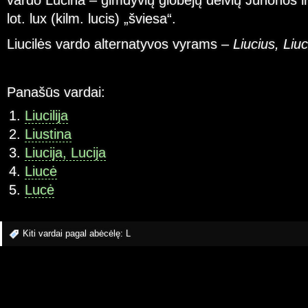
vardo Lucina – gimdyvių globėjų deivių Junonos ir
lot. lux (kilm. lucis) „šviesa“.
Liucilės vardo alternatyvos vyrams –
Liucius, Liuc
Panašūs vardai:
Liucilija
Liustina
Liucija, Lucija
Liucė
Lucė
Kiti vardai pagal abėcėlę:
L