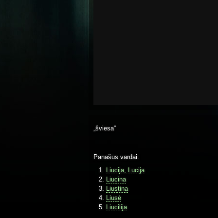
„šviesa“
Panašūs vardai:
Liucija, Lucija
Liucina
Liustina
Liusė
Liucilija