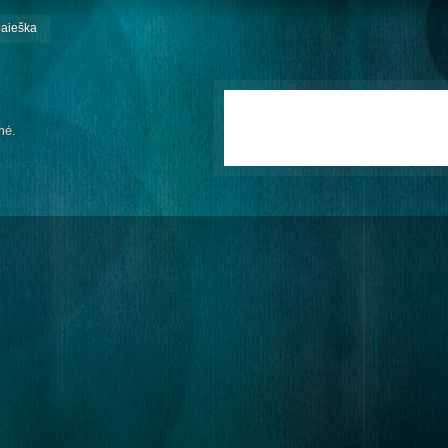
paieška
mė.