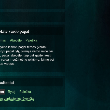
okite vardo pagal
emas
Abėcėlę
Paiešką
galite ieškoti pagal temas (vardai
tyti pagal lytį, pirmąją vardo raidę bei
, pagal abėcėlę, taip pat galite įvesti
 vardą ir sužinoti jo reikšmę, kilmę bei
us vardus.
adieniai
ien
Rytoj
Paieška
en vardadienius švenčia