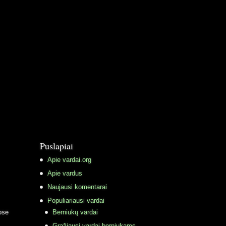
Puslapiai
Apie vardai.org
Apie vardus
Naujausi komentarai
Populiariausi vardai
ose
Berniukų vardai
Gražiausi vardai berniukams