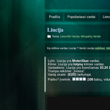
Pradžia
Populiariausi vardai
Lietu
Liucija
Tema:
Lietuviški Vardai
,
Mergaičių Vardai
Ką reiškia vardas Liucija ? Vardo Liucija
reikšmė
,
ki
Lytis: Liucija yra
Moteriškas
vardas.
Kilmė: Liucija yra
lotynų
kilmės vardas.
Vardadienis: Liucija yra švenčiamas
03.24 
Trumpa reikšmė: „šviesa“.
Vardą skaitė: (
6193
) lankytojai.
Patiko? Įvertink:
(
108
balsų, vidu