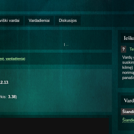
viški vardai
Vardadieniai
Diskusijos
Iešk
|
...
?
T
Vardų 
lmė
,
vardadieniai
:
suskirs
kilmę) 
norimą
panaši
12.13
.
rkis:
3.38
)
Vard
Šiand
Šiandi