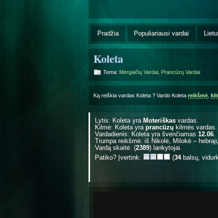
Pradžia
Populiariausi vardai
Lietu
Koleta
Tema:
Mergaičių Vardai
,
Prancūzų Vardai
Ką reiškia vardas Koleta ? Vardo Koleta
reikšmė
,
ki
Lytis: Koleta yra
Moteriškas
vardas.
Kilmė: Koleta yra
prancūzų
kilmės vardas.
Vardadienis: Koleta yra švenčiamas
12.06
.
Trumpa reikšmė: iš Nikolė, Milokė – hebrajų 
Vardą skaitė: (
2389
) lankytojai.
Patiko? Įvertink:
(
34
balsų, vidur