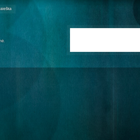
paieška
mė.