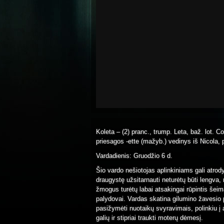
Koleta – (2) pranc., trump. Leta, baž. lot. Co
priesagos -ette (mažyb.) vedinys iš Nicola, p
Vardadienis: Gruodžio 6 d.
Šio vardo nešiotojas aplinkiniams gali atrod
draugystę užsitarnauti neturėtų būti lengva
žmogus turėtų labai atsakingai rūpintis šeim
palydovai. Vardas skatina gilumino žavesio p
pasižymėti nuotaikų svyravimais, polinkiu į a
galių ir stipriai traukti moterų dėmesį.