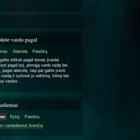
okite vardo pagal
emas
Abėcėlę
Paiešką
galite ieškoti pagal temas (vardai
tyti pagal lytį, pirmąją vardo raidę bei
, pagal abėcėlę, taip pat galite įvesti
 vardą ir sužinoti jo reikšmę, kilmę bei
us vardus.
adieniai
ien
Rytoj
Paieška
en vardadienius švenčia