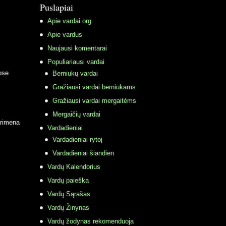
Puslapiai
Apie vardai.org
Apie vardus
Naujausi komentarai
Populiariausi vardai
ose
Berniukų vardai
Gražiausi vardai berniukams
Gražiausi vardai mergaitėms
Mergaičių vardai
primena
Vardadieniai
Vardadieniai rytoj
Vardadieniai šiandien
Vardų Kalendorius
Vardų paieška
Vardų Sąrašas
Vardų Žinynas
Vardų žodynas rekomenduoja