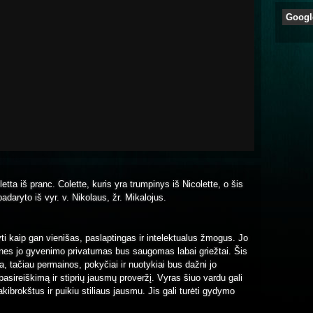
Googl
letta iš pranc. Colette, kuris yra trumpinys iš Nicolette, o šis
adaryto iš vyr. v. Nikolaus, žr. Mikalojus.
yti kaip gan vienišas, paslaptingas ir intelektualus žmogus. Jo
, nes jo gyvenimo privatumas bus saugomas labai griežtai. Šis
a, tačiau permainos, pokyčiai ir nuotykiai bus dažni jo
asireiškimą ir stiprių jausmų proveržį. Vyras šiuo vardu gali
kibrokštus ir puikiu stiliaus jausmu. Jis gali turėti gydymo