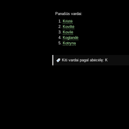
Panašūs vardai:
Kristė
Koviltė
Kovilė
Koglandė
Kotryna
Kiti vardai pagal abėcėlę:
K