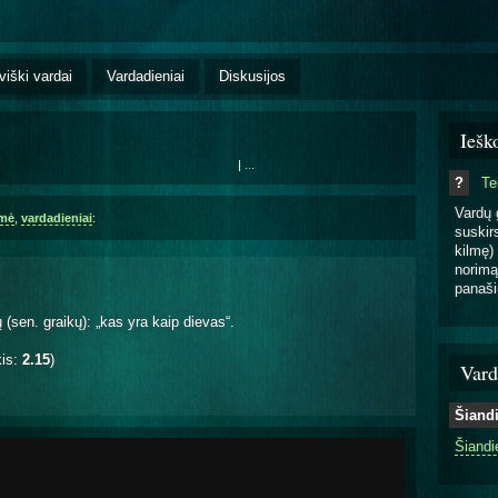
viški vardai
Vardadieniai
Diskusijos
Iešk
|
...
?
T
Vardų 
lmė
,
vardadieniai
:
suskirs
kilmę) 
norimą
panaši
(sen. graikų): „kas yra kaip dievas“.
kis:
2.15
)
Vard
Šiand
Šiandi