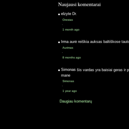
Naujausi komentarai
elzyte
Dr.
Orestas
·
1 month ago
Irma
aurė reiškia auksas baltiškose taut
Aurimas
·
8 months ago
Simonas
šis vardas yra baisiai geras ir 
mane
Simonas
·
1 year ago
Daugiau komentarų