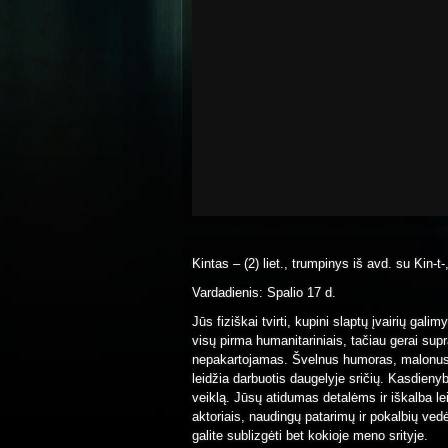
Kintas – (2) liet., trumpinys iš avd. su Kin-t-
Vardadienis: Spalio 17 d.
Jūs fiziškai tvirti, kupini slaptų įvairių g
visų pirma humanitariniais, tačiau gerai supra
nepakartojamas. Švelnus humoras, malonus c
leidžia darbuotis daugelyje sričių. Kasdieny
veiklą. Jūsų atidumas detalėms ir iškalba lei
aktoriais, naudingų patarimų ir pokalbių vedė
galite sublizgėti bet kokioje meno srityje.