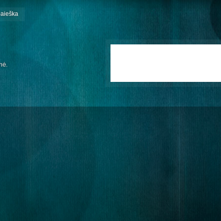
paieška
mė.