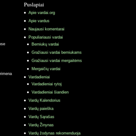
Puslapiai
Apie vardai.org
Apie vardus
Naujausi komentarai
Populiariausi vardai
ose
Berniukų vardai
Gražiausi vardai berniukams
Gražiausi vardai mergaitėms
Mergaičių vardai
primena
Vardadieniai
Vardadieniai rytoj
Vardadieniai šiandien
Vardų Kalendorius
Vardų paieška
Vardų Sąrašas
Vardų Žinynas
Vardų žodynas rekomenduoja