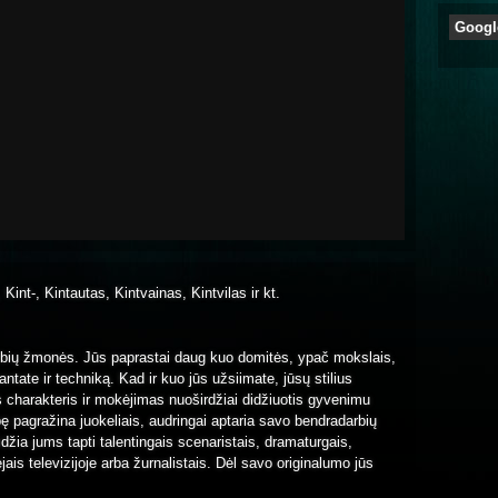
Googl
, Kint-, Kintautas, Kintvainas, Kintvilas ir kt.
alimybių žmonės. Jūs paprastai daug kuo domitės, ypač mokslais,
ntate ir techniką. Kad ir kuo jūs užsiimate, jūsų stilius
harakteris ir mokėjimas nuoširdžiai didžiuotis gyvenimu
bę pagražina juokeliais, audringai aptaria savo bendradarbių
džia jums tapti talentingais scenaristais, dramaturgais,
jais televizijoje arba žurnalistais. Dėl savo originalumo jūs