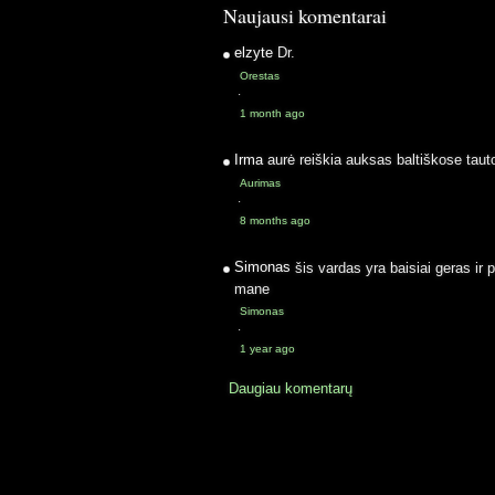
Naujausi komentarai
elzyte
Dr.
Orestas
·
1 month ago
Irma
aurė reiškia auksas baltiškose taut
Aurimas
·
8 months ago
Simonas
šis vardas yra baisiai geras ir 
mane
Simonas
·
1 year ago
Daugiau komentarų