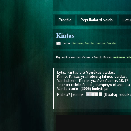
Pradžia
Populiariausi vardai
Lietu
Kintas
Tema:
Berniukų Vardai
,
Lietuvių Vardai
Ką reiškia vardas Kintas ? Vardo Kintas
reikšmė
,
ki
Lytis: Kintas yra
Vyriškas
vardas.
Kilmė: Kintas yra
lietuvių
kilmės vardas.
Vardadienis: Kintas yra švenčiamas
10.17
.
Trumpa reikšmė: liet., trumpinys iš avd. su Ki
Vardą skaitė: (
2005
) lankytojai.
Patiko? Įvertink:
(
8
balsų, vidurk