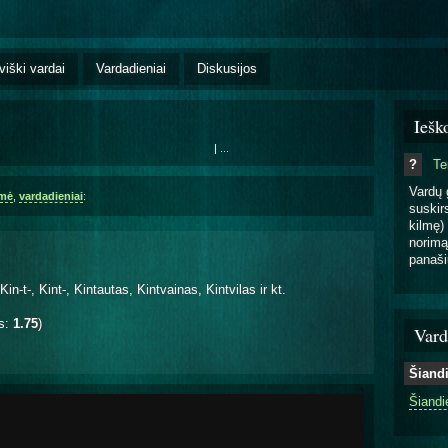
viški vardai
Vardadieniai
Diskusijos
Iešk
|
...
?
T
Vardų 
lmė
,
vardadieniai
:
suskirs
kilmę) 
norimą
panaši
n-t-, Kint-, Kintautas, Kintvainas, Kintvilas ir kt.
is:
1.75
)
Vard
Šiand
Šiandi