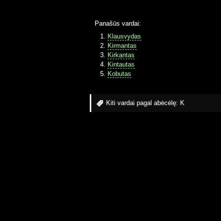
Panašūs vardai:
Klausvydas
Kirmantas
Kirkantas
Kintautas
Kobutas
Kiti vardai pagal abėcėlę:
K