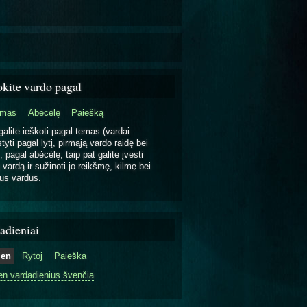
okite vardo pagal
emas
Abėcėlę
Paiešką
galite ieškoti pagal temas (vardai
tyti pagal lytį, pirmąją vardo raidę bei
, pagal abėcėlę, taip pat galite įvesti
 vardą ir sužinoti jo reikšmę, kilmę bei
us vardus.
adieniai
ien
Rytoj
Paieška
en vardadienius švenčia