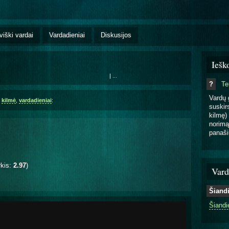
viški vardai
Vardadieniai
Diskusijos
Iešk
|
...
?
T
Vardų 
,
kilmė
,
vardadieniai
:
suskirs
kilmę) 
norimą
panaši
rkis:
2.97
)
Vard
Šiand
Šiandi