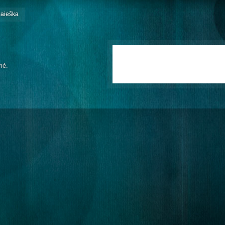
paieška
mė.