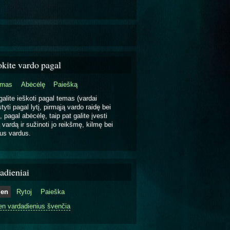
okite vardo pagal
emas
Abėcėlę
Paiešką
galite ieškoti pagal temas (vardai
tyti pagal lytį, pirmąją vardo raidę bei
, pagal abėcėlę, taip pat galite įvesti
 vardą ir sužinoti jo reikšmę, kilmę bei
us vardus.
adieniai
ien
Rytoj
Paieška
en vardadienius švenčia