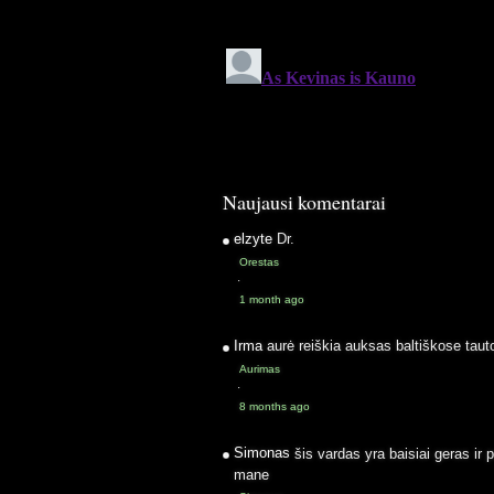
Naujausi komentarai
elzyte
Dr.
Orestas
·
1 month ago
Irma
aurė reiškia auksas baltiškose taut
Aurimas
·
8 months ago
Simonas
šis vardas yra baisiai geras ir 
mane