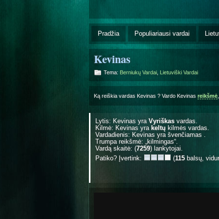
Pradžia
Populiariausi vardai
Lietu
Kevinas
Tema:
Berniukų Vardai
,
Lietuviški Vardai
Ką reiškia vardas Kevinas ? Vardo Kevinas
reikšmė
Lytis: Kevinas yra
Vyriškas
vardas.
Kilmė: Kevinas yra
keltų
kilmės vardas.
Vardadienis: Kevinas yra švenčiamas
.
Trumpa reikšmė: „kilmingas“.
Vardą skaitė: (
7259
) lankytojai.
Patiko? Įvertink:
(
115
balsų, vidu