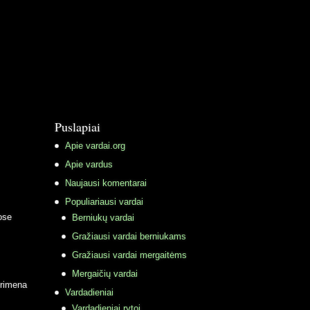
Puslapiai
Apie vardai.org
Apie vardus
Naujausi komentarai
Populiariausi vardai
ose
Berniukų vardai
Gražiausi vardai berniukams
Gražiausi vardai mergaitėms
Mergaičių vardai
primena
Vardadieniai
Vardadieniai rytoj