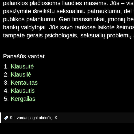
palankios plačiosioms liaudies masėms. Jūs – vis
pasižymite išreikštu seksualiniu patrauklumu, dėl
publikos palankumu. Geri finansininkai, įmonių be
bankų valdytojai. Jūs savo rankose laikote šeimo
tampate gerais psichologais, seksualių problemų s
Panašūs vardai:
Klausutė
Klausilė
Kentautas
Klausutis
Kergailas
Kiti vardai pagal abėcėlę:
K