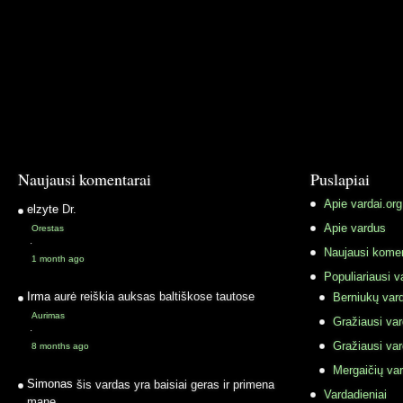
Naujausi komentarai
Puslapiai
Apie vardai.org
elzyte
Dr.
Apie vardus
Orestas
·
Naujausi komen
1 month ago
Populiariausi v
Irma
aurė reiškia auksas baltiškose tautose
Berniukų vard
Aurimas
Gražiausi va
·
Gražiausi va
8 months ago
Mergaičių var
Simonas
šis vardas yra baisiai geras ir primena
Vardadieniai
mane