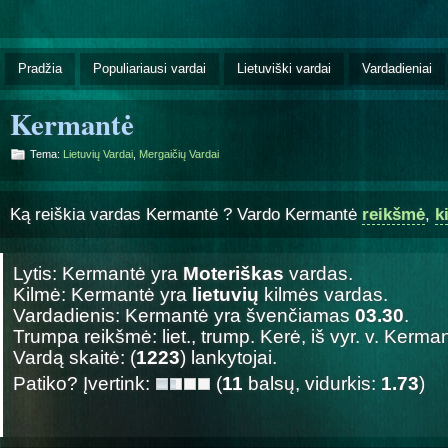
Pradžia
Populiariausi vardai
Lietuviški vardai
Vardadieniai
Kermantė
Tema:
Lietuvių Vardai
,
Mergaičių Vardai
Ką reiškia vardas Kermantė ? Vardo Kermantė
reikšmė
,
k
Lytis: Kermantė yra
Moteriškas
vardas.
Kilmė: Kermantė yra
lietuvių
kilmės vardas.
Vardadienis: Kermantė yra švenčiamas
03.30
.
Trumpa reikšmė: liet., trump. Kerė, iš vyr. v. Kerma
Vardą skaitė: (
1223
) lankytojai.
Patiko? Įvertink:
(
11
balsų, vidurkis:
1.73
)