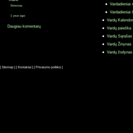
Vardadieniai r
Simonas
·
Vardadieniai 
1 year ago
Vardų Kalendor
Daugiau komentarų
Vardų paieška
Vardų Sąrašas
Vardų Žinynas
Vardų žodynas
[ Sitemap ]
[ Kontaktai ]
[ Privatumo politika ]