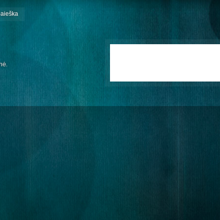
paieška
mė.