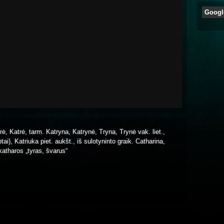
Googl
atrė, Katrė, tarm. Katryna, Katrynė, Tryna, Trynė vak. liet.,
ai), Katriuka piet. aukšt., iš sulotyninto graik. Catharina,
 katharos „tyras, švarus“