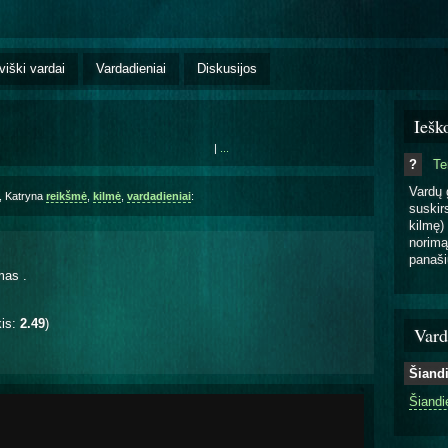
viški vardai
Vardadieniai
Diskusijos
Iešk
|
...
?
T
Vardų 
a, Katryna
reikšmė
,
kilmė
,
vardadieniai
:
suskirs
kilmę) 
norimą
panaši
amas
.
kis:
2.49
)
Vard
Šiand
Šiandi