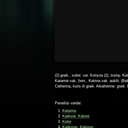
(2) graik., suliet. var. Kotryna (2), trump. K
Katarinė vak. žem., Katrina vak. aukšt. (Babt
Catherina, kuris iš graik. Aikatherine: graik.
Panašūs vardai:
Katarina
Kalikstė, Kalistė
Kotrė
Kalikstas, Kalistas