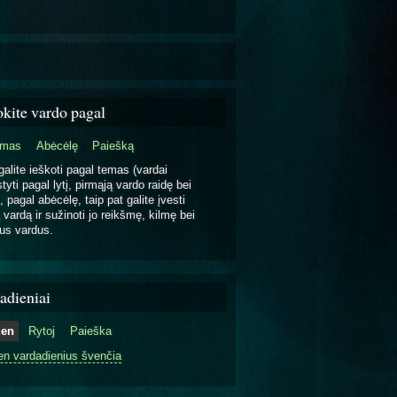
okite vardo pagal
emas
Abėcėlę
Paiešką
galite ieškoti pagal temas (vardai
tyti pagal lytį, pirmąją vardo raidę bei
, pagal abėcėlę, taip pat galite įvesti
 vardą ir sužinoti jo reikšmę, kilmę bei
us vardus.
adieniai
ien
Rytoj
Paieška
en vardadienius švenčia