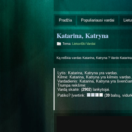
Pradžia
Populiariausi vardai
Lietu
Katarina, Katryna
Tema:
Lietuviški Vardai
Ką reiškia vardas Katarina, Katryna ? Vardo Katarin
Lytis: Katarina, Katryna yra
vardas.
Kilmė: Katarina, Katryna yra
kilmės vardas.
Vardadienis: Katarina, Katryna yra švenči
Trumpa reikšmė: .
Vardą skaitė: (
2902
) lankytojai.
Patiko? Įvertink:
(
39
balsų, vidur