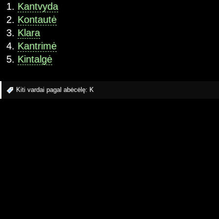
Kantvyda
Kontautė
Klara
Kantrimė
Kintalgė
Kiti vardai pagal abėcėlę:
K