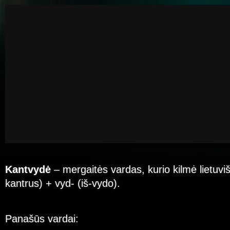
Kantvydė
– mergaitės vardas, kurio kilmė lietuvi
kantrus) + vyd- (iš-vydo).
Panašūs vardai: