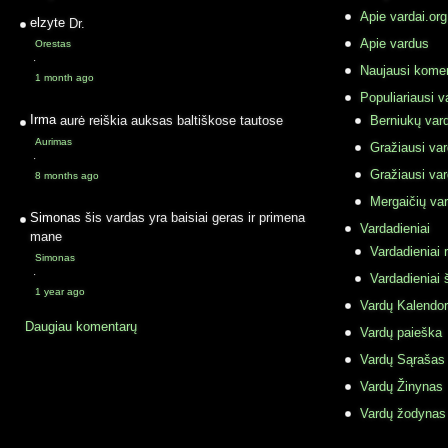
Apie vardai.org
elzyte
Dr.
Apie vardus
Orestas
·
Naujausi komen
1 month ago
Populiariausi v
Irma
aurė reiškia auksas baltiškose tautose
Berniukų vard
Aurimas
Gražiausi va
·
Gražiausi va
8 months ago
Mergaičių var
Simonas
šis vardas yra baisiai geras ir primena
Vardadieniai
mane
Vardadieniai r
Simonas
·
Vardadieniai 
1 year ago
Vardų Kalendor
Daugiau komentarų
Vardų paieška
Vardų Sąrašas
Vardų Žinynas
Vardų žodynas