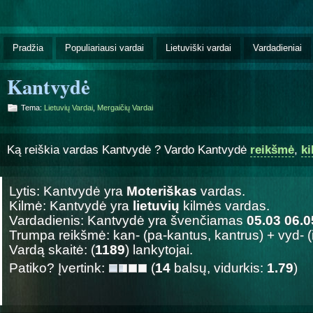
Pradžia
Populiariausi vardai
Lietuviški vardai
Vardadieniai
Kantvydė
Tema:
Lietuvių Vardai
,
Mergaičių Vardai
Ką reiškia vardas Kantvydė ? Vardo Kantvydė
reikšmė
,
k
Lytis: Kantvydė yra
Moteriškas
vardas.
Kilmė: Kantvydė yra
lietuvių
kilmės vardas.
Vardadienis: Kantvydė yra švenčiamas
05.03 06.0
Trumpa reikšmė: kan- (pa-kantus, kantrus) + vyd- (
Vardą skaitė: (
1189
) lankytojai.
Patiko? Įvertink:
(
14
balsų, vidurkis:
1.79
)