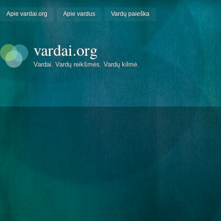
Apie vardai.org
Apie vardus
Vardų paieška
vardai.org
Vardai. Vardų reikšmės. Vardų kilmė.