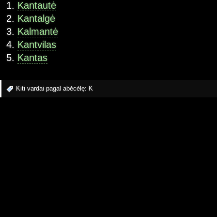
Kantautė
Kantalgė
Kalmantė
Kantvilas
Kantas
Kiti vardai pagal abėcėlę:
K