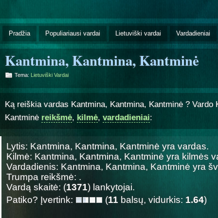
Pradžia
Populiariausi vardai
Lietuviški vardai
Vardadieniai
Kantmina, Kantmina, Kantminė
Tema:
Lietuviški Vardai
Ką reiškia vardas Kantmina, Kantmina, Kantminė ? Vardo 
Kantminė
reikšmė
,
kilmė
,
vardadieniai
:
Lytis: Kantmina, Kantmina, Kantminė yra
vardas.
Kilmė: Kantmina, Kantmina, Kantminė yra
kilmės v
Vardadienis: Kantmina, Kantmina, Kantminė yra 
Trumpa reikšmė: .
Vardą skaitė: (
1371
) lankytojai.
Patiko? Įvertink:
(
11
balsų, vidurkis:
1.64
)