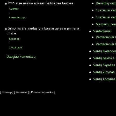
Irma
aurė reiškia auksas baltiškose tautose
Berniukų vard
Aurimas
Gražiausi va
·
Gražiausi va
8 months ago
Mergaičių var
Simonas
šis vardas yra baisiai geras ir primena
Vardadieniai
mane
Vardadieniai r
Simonas
·
Vardadieniai 
1 year ago
Vardų Kalendor
Daugiau komentarų
Vardų paieška
Vardų Sąrašas
Vardų Žinynas
Vardų žodynas
[ Sitemap ]
[ Kontaktai ]
[ Privatumo politika ]