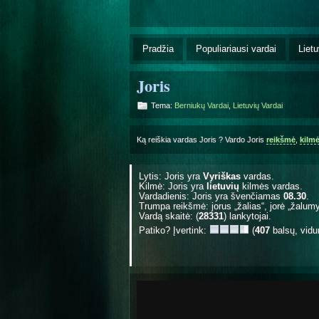
Pradžia
Populiariausi vardai
Lietu
Joris
Tema:
Berniukų Vardai
,
Lietuvių Vardai
Ką reiškia vardas Joris ? Vardo Joris
reikšmė
,
kilm
Lytis: Joris yra
Vyriškas
vardas.
Kilmė: Joris yra
lietuvių
kilmės vardas.
Vardadienis: Joris yra švenčiamas
08.30
.
Trumpa reikšmė: jorus „žalias“, jorė „žalumy
Vardą skaitė: (
28331
) lankytojai.
Patiko? Įvertink:
(
407
balsų, vidu