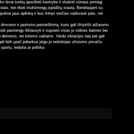
iko tėvai turėtų apsiriboti kantrybe ir skatinti sūnaus pomėgį
ais, bei riboti triukšmingų įspūdžių srautą. Bendraujant su
puikiai jaus aplinką ir bus linkęs verčiau vadovauti pats, nei
 drovumo ir jautrumo pasireiškimą, kuris gali ištrykšti atžarumu
ūti pasirengę išklausyti ir suprasti visas jo vidines baimes bei
 dėmesio, nei kitiems vaikams. Vardo vibracijos taip pat gali
 gali būti ypač palankus jeigu jo nešiotojas užsisims privačiu
sportu, leidyba ar politika.