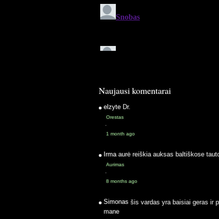
Naujausi komentarai
elzyte
Dr.
Orestas
·
1 month ago
Irma
aurė reiškia auksas baltiškose taut
Aurimas
·
8 months ago
Simonas
šis vardas yra baisiai geras ir 
mane