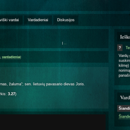
viški vardai
Vardadieniai
Diskusijos
Iešk
|
...
?
T
Vardų 
ė
,
vardadieniai
:
suskirs
kilmę) 
norimą
panaši
nas, žaluma“; sen. lietuvių pavasario dievas Joris.
rkis:
3.27
)
Vard
Šiand
Šiandi