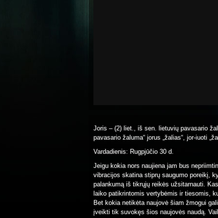
Joris – (2) liet., iš sen. lietuvių pavasario ž
pavasario žaluma“ jorus „žalias“, jor-iuoti „ža
Vardadienis: Rugpjūčio 30 d.
Jeigu kokia nors naujiena jam bus nepriimtin
vibracijos skatina stiprų saugumo poreikį, kyl
palankumą iš tikrųjų reikės užsitarnauti. Ka
laiko patikrintomis vertybėmis ir tiesomis, 
Bet kokia netikėta naujovė šiam žmogui gali
įveikti tik suvokęs šios naujovės naudą. Vaik