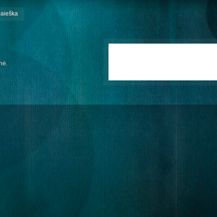
paieška
mė.