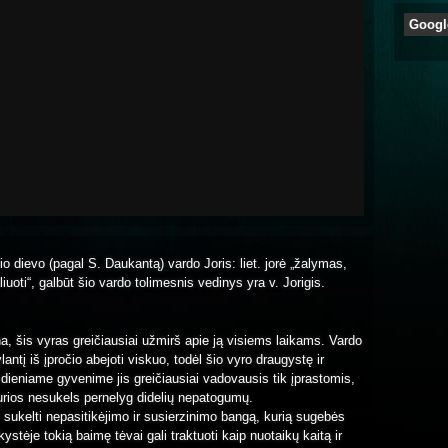
Googl
alio dievo (pagal S. Daukantą) vardo Joris: liet. jorė „žalymas,
liuoti“, galbūt šio vardo tolimesnis vedinys yra v. Jorigis.
a, šis vyras greičiausiai užmirš apie ją visiems laikams. Vardo
antį iš įpročio abejoti viskuo, todėl šio vyro draugystę ir
sdieniame gyvenime jis greičiausiai vadovausis tik įprastomis,
kurios nesukels pernelyg didelių nepatogumų.
 sukelti nepasitikėjimo ir susierzinimo bangą, kurią sugebės
ystėje tokią baimę tėvai gali traktuoti kaip nuotaikų kaitą ir