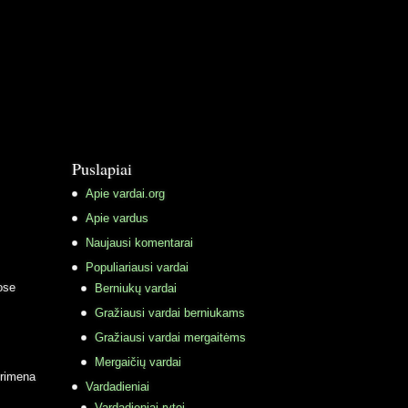
Puslapiai
Apie vardai.org
Apie vardus
Naujausi komentarai
Populiariausi vardai
ose
Berniukų vardai
Gražiausi vardai berniukams
Gražiausi vardai mergaitėms
Mergaičių vardai
primena
Vardadieniai
Vardadieniai rytoj