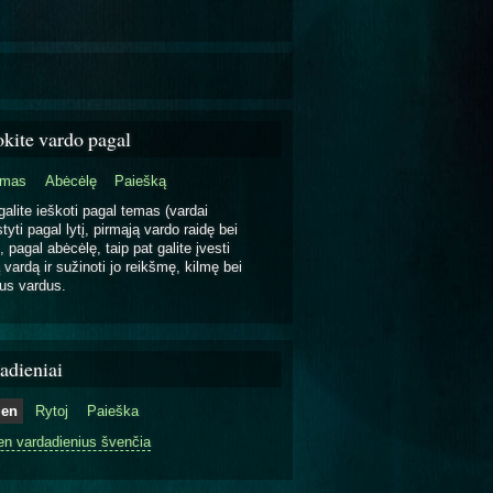
okite vardo pagal
emas
Abėcėlę
Paiešką
galite ieškoti pagal temas (vardai
tyti pagal lytį, pirmąją vardo raidę bei
, pagal abėcėlę, taip pat galite įvesti
 vardą ir sužinoti jo reikšmę, kilmę bei
us vardus.
adieniai
ien
Rytoj
Paieška
en vardadienius švenčia