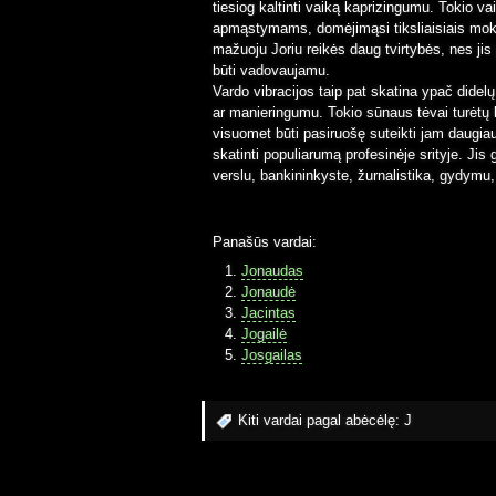
tiesiog kaltinti vaiką kaprizingumu. Tokio va
apmąstymams, domėjimąsi tiksliaisiais moksl
mažuoju Joriu reikės daug tvirtybės, nes jis 
būti vadovaujamu.
Vardo vibracijos taip pat skatina ypač didelų
ar manieringumu. Tokio sūnaus tėvai turėtų b
visuomet būti pasiruošę suteikti jam daugiau
skatinti populiarumą profesinėje srityje. Jis
verslu, bankininkyste, žurnalistika, gydymu, 
Panašūs vardai:
Jonaudas
Jonaudė
Jacintas
Jogailė
Josgailas
Kiti vardai pagal abėcėlę:
J