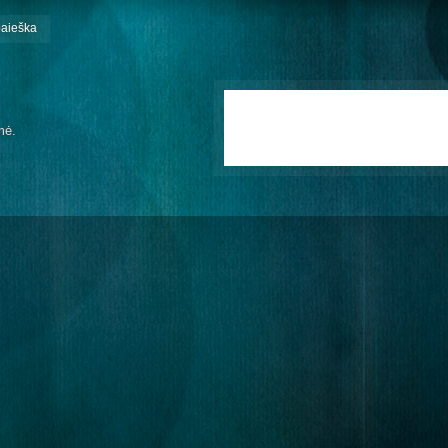
paieška
mė.