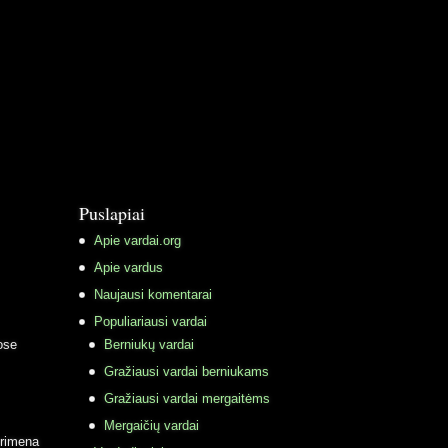
Puslapiai
Apie vardai.org
Apie vardus
Naujausi komentarai
Populiariausi vardai
ose
Berniukų vardai
Gražiausi vardai berniukams
Gražiausi vardai mergaitėms
Mergaičių vardai
primena