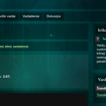
viški vardai
Vardadieniai
Diskusijos
Iešk
|
...
?
T
Vardų 
šmė
,
kilmė
,
vardadieniai
:
suskirs
kilmę) 
norimą
panaši
is:
2.67
)
Vard
Šiand
Šiandi