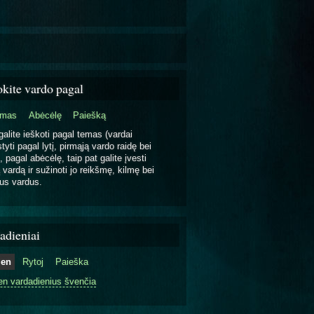
okite vardo pagal
emas
Abėcėlę
Paiešką
galite ieškoti pagal temas (vardai
tyti pagal lytį, pirmąją vardo raidę bei
, pagal abėcėlę, taip pat galite įvesti
 vardą ir sužinoti jo reikšmę, kilmę bei
us vardus.
adieniai
ien
Rytoj
Paieška
en vardadienius švenčia