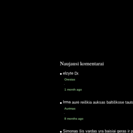
Naujausi komentarai
elzyte
Dr.
Orestas
·
1 month ago
Irma
aurė reiškia auksas baltiškose taut
Aurimas
·
8 months ago
Simonas
šis vardas yra baisiai geras ir 