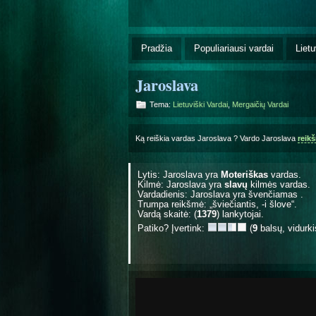
Pradžia
Populiariausi vardai
Lietu
Jaroslava
Tema:
Lietuviški Vardai
,
Mergaičių Vardai
Ką reiškia vardas Jaroslava ? Vardo Jaroslava
reik
Lytis: Jaroslava yra
Moteriškas
vardas.
Kilmė: Jaroslava yra
slavų
kilmės vardas.
Vardadienis: Jaroslava yra švenčiamas
.
Trumpa reikšmė: „šviečiantis, -i šlove“.
Vardą skaitė: (
1379
) lankytojai.
Patiko? Įvertink:
(
9
balsų, vidurk