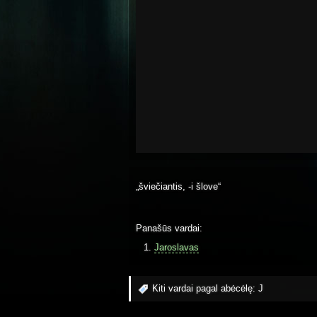
„šviečiantis, -i šlove“
Panašūs vardai:
Jaroslavas
Kiti vardai pagal abėcėlę:
J