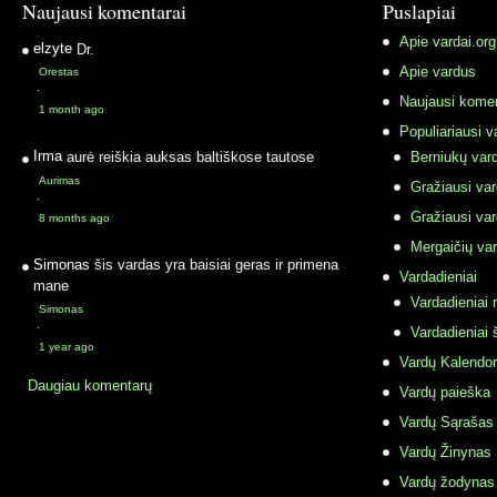
Naujausi komentarai
Puslapiai
Apie vardai.org
elzyte
Dr.
Apie vardus
Orestas
·
Naujausi komen
1 month ago
Populiariausi v
Irma
aurė reiškia auksas baltiškose tautose
Berniukų vard
Aurimas
Gražiausi va
·
Gražiausi va
8 months ago
Mergaičių var
Simonas
šis vardas yra baisiai geras ir primena
Vardadieniai
mane
Vardadieniai r
Simonas
·
Vardadieniai 
1 year ago
Vardų Kalendor
Daugiau komentarų
Vardų paieška
Vardų Sąrašas
Vardų Žinynas
Vardų žodynas