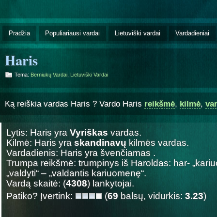
Pradžia
Populiariausi vardai
Lietuviški vardai
Vardadieniai
Haris
Tema:
Berniukų Vardai
,
Lietuviški Vardai
Ką reiškia vardas Haris ? Vardo Haris
reikšmė
,
kilmė
,
va
Lytis: Haris yra
Vyriškas
vardas.
Kilmė: Haris yra
skandinavų
kilmės vardas.
Vardadienis: Haris yra švenčiamas
.
Trumpa reikšmė: trumpinys iš Haroldas: har- „kar
„valdyti“ – „valdantis kariuomenę“.
Vardą skaitė: (
4308
) lankytojai.
Patiko? Įvertink:
(
69
balsų, vidurkis:
3.23
)