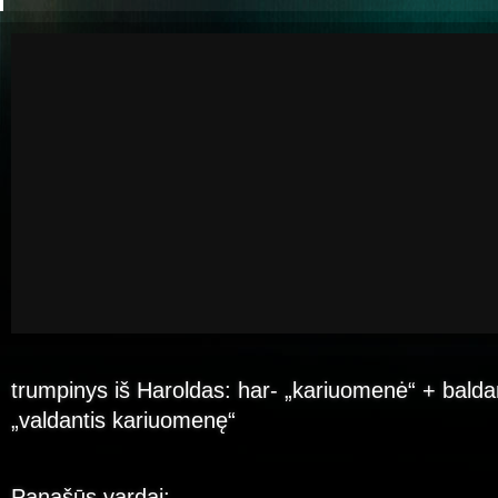
trumpinys iš Haroldas: har- „kariuomenė“ + baldan
„valdantis kariuomenę“
Panašūs vardai: