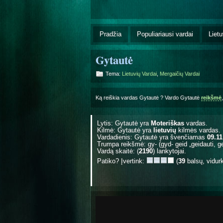
Pradžia
Populiariausi vardai
Lietu
Gytautė
Tema:
Lietuvių Vardai
,
Mergaičių Vardai
Ką reiškia vardas Gytautė ? Vardo Gytautė
reikšmė
Lytis: Gytautė yra
Moteriškas
vardas.
Kilmė: Gytautė yra
lietuvių
kilmės vardas.
Vardadienis: Gytautė yra švenčiamas
09.11
Trumpa reikšmė: gy- (gyd- geid „geidauti, gei
Vardą skaitė: (
2190
) lankytojai.
Patiko? Įvertink:
(
39
balsų, vidur