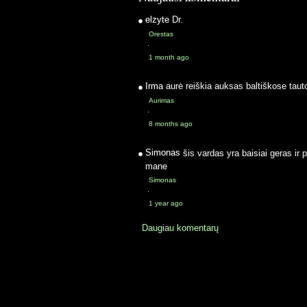
elzyte
Dr.
Orestas
·
1 month ago
Irma
aurė reiškia auksas baltiškose taut
Aurimas
·
8 months ago
Simonas
šis vardas yra baisiai geras ir 
mane
Simonas
·
1 year ago
Daugiau komentarų