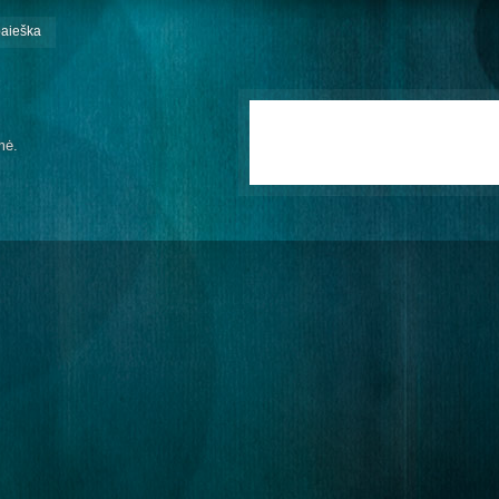
paieška
mė.