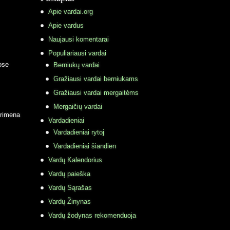
Apie vardai.org
Apie vardus
Naujausi komentarai
Populiariausi vardai
ose
Berniukų vardai
Gražiausi vardai berniukams
Gražiausi vardai mergaitėms
Mergaičių vardai
primena
Vardadieniai
Vardadieniai rytoj
Vardadieniai šiandien
Vardų Kalendorius
Vardų paieška
Vardų Sąrašas
Vardų Žinynas
Vardų žodynas rekomenduoja