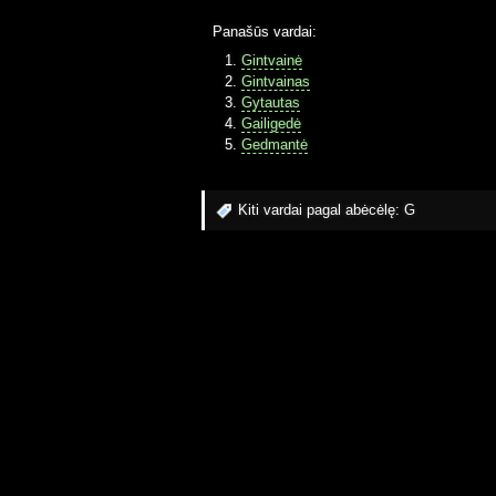
Panašūs vardai:
Gintvainė
Gintvainas
Gytautas
Gailigedė
Gedmantė
Kiti vardai pagal abėcėlę:
G