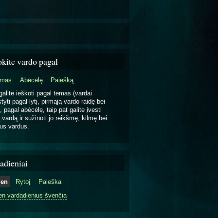
okite vardo pagal
emas
Abėcėlę
Paiešką
galite ieškoti pagal temas (vardai
tyti pagal lytį, pirmąją vardo raidę bei
, pagal abėcėlę, taip pat galite įvesti
 vardą ir sužinoti jo reikšmę, kilmę bei
us vardus.
adieniai
ien
Rytoj
Paieška
en vardadienius švenčia