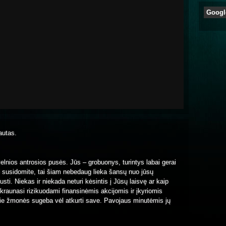
Googl
tautas.
velnios antrosios pusės. Jūs – grobuonys, turintys labai gerai
i susidomite, tai šiam nebedaug lieka šansų nuo jūsų
ti. Niekas ir niekada neturi kėsintis į Jūsų laisvę ar kaip
s kraunasi rizikuodami finansinėmis akcijomis ir įkyriomis
kie žmonės sugeba vėl atkurti save. Pavojaus minutėmis jų