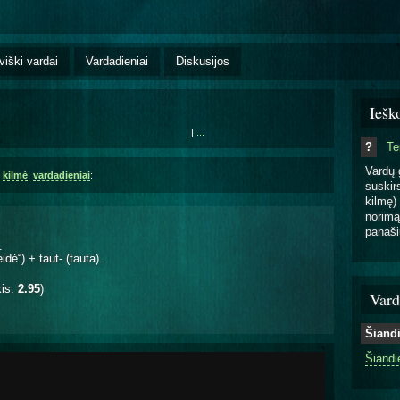
viški vardai
Vardadieniai
Diskusijos
Iešk
|
...
?
T
Vardų 
,
kilmė
,
vardadieniai
:
suskirs
kilmę) 
norimą
panaši
.
dė“) + taut- (tauta).
kis:
2.95
)
Vard
Šiand
Šiandi