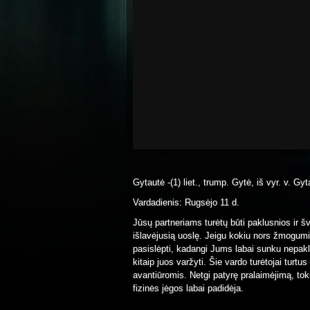
Gytautė -(1) liet., trump. Gytė, iš vyr. v. Gy
Vardadienis: Rugsėjo 11 d.
Jūsų partneriams turėtų būti paklusnios ir š
išlavėjusią uoslę. Jeigu kokiu nors žmogum
pasislėpti, kadangi Jums labai sunku nepaklus
kitaip juos varžyti. Šie vardo turėtojai turtu
avantiūromis. Netgi patyrę pralaimėjimą, to
fizinės jėgos labai padidėja.