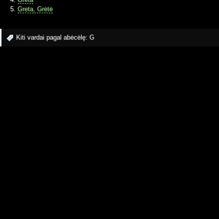
Greta, Grėtė
Kiti vardai pagal abėcėlę:
G