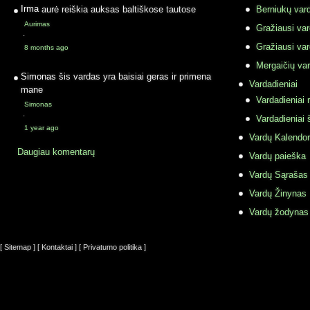
Irma
aurė reiškia auksas baltiškose tautose
Berniukų vard
Aurimas
Gražiausi va
·
Gražiausi va
8 months ago
Mergaičių var
Simonas
šis vardas yra baisiai geras ir primena
Vardadieniai
mane
Vardadieniai r
Simonas
·
Vardadieniai 
1 year ago
Vardų Kalendor
Daugiau komentarų
Vardų paieška
Vardų Sąrašas
Vardų Žinynas
Vardų žodynas
[ Sitemap ]
[ Kontaktai ]
[ Privatumo politika ]