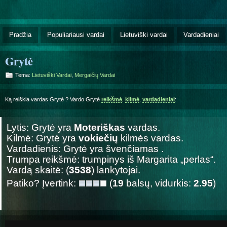
Pradžia
Populiariausi vardai
Lietuviški vardai
Vardadieniai
Grytė
Tema:
Lietuviški Vardai
,
Mergaičių Vardai
Ką reiškia vardas Grytė ? Vardo Grytė
reikšmė
,
kilmė
,
vardadieniai
:
Lytis: Grytė yra
Moteriškas
vardas.
Kilmė: Grytė yra
vokiečių
kilmės vardas.
Vardadienis: Grytė yra švenčiamas
.
Trumpa reikšmė: trumpinys iš Margarita „perlas“.
Vardą skaitė: (
3538
) lankytojai.
Patiko? Įvertink:
(
19
balsų, vidurkis:
2.95
)