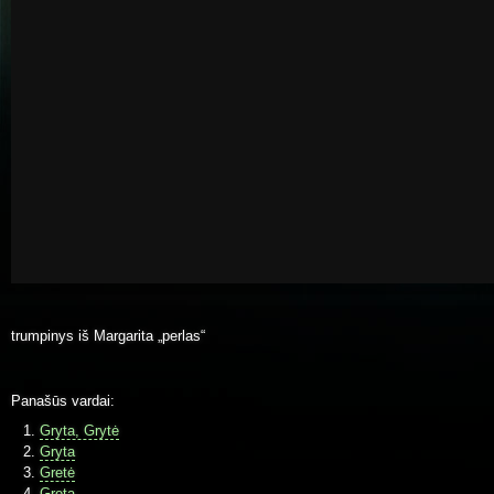
trumpinys iš Margarita „perlas“
Panašūs vardai:
Gryta, Grytė
Gryta
Gretė
Greta