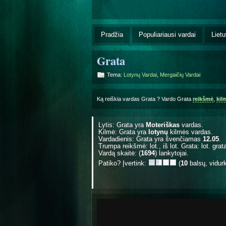
Pradžia
Populiariausi vardai
Lietu
Grata
Tema:
Lotynų Vardai
,
Mergaičių Vardai
Ką reiškia vardas Grata ? Vardo Grata
reikšmė
,
kil
Lytis: Grata yra
Moteriškas
vardas.
Kilmė: Grata yra
lotynų
kilmės vardas.
Vardadienis: Grata yra švenčiamas
12.05
.
Trumpa reikšmė: lot., iš lot. Grata: lot. grat
Vardą skaitė: (
1694
) lankytojai.
Patiko? Įvertink:
(
10
balsų, vidur