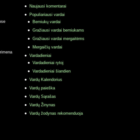
Naujausi komentarai
Populiariausi vardai
ose
Berniukų vardai
Gražiausi vardai berniukams
Gražiausi vardai mergaitėms
Mergaičių vardai
primena
Vardadieniai
Vardadieniai rytoj
Vardadieniai šiandien
Vardų Kalendorius
Vardų paieška
Vardų Sąrašas
Vardų Žinynas
Vardų žodynas rekomenduoja