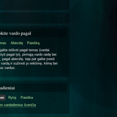
okite vardo pagal
emas
Abėcėlę
Paiešką
galite ieškoti pagal temas (vardai
tyti pagal lytį, pirmąją vardo raidę bei
, pagal abėcėlę, taip pat galite įvesti
 vardą ir sužinoti jo reikšmę, kilmę bei
us vardus.
adieniai
ien
Rytoj
Paieška
en vardadienius švenčia