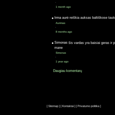
·
1 month ago
Irma
aurė reiškia auksas baltiškose taut
Aurimas
·
8 months ago
Simonas
šis vardas yra baisiai geras ir 
mane
Simonas
·
1 year ago
Daugiau komentarų
[ Sitemap ]
[ Kontaktai ]
[ Privatumo politika ]