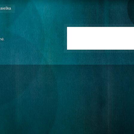
paieška
mė.