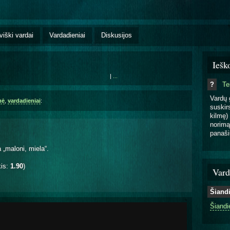
viški vardai
Vardadieniai
Diskusijos
Iešk
|
...
?
T
Vardų 
mė
,
vardadieniai
:
suskirs
kilmę) 
norimą
panaši
a „maloni, miela“.
kis:
1.90
)
Vard
Šiand
Šiandi