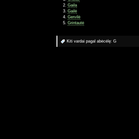
Gaila
Gailė
Gervilė
Grintautė
Kiti vardai pagal abėcėlę:
G