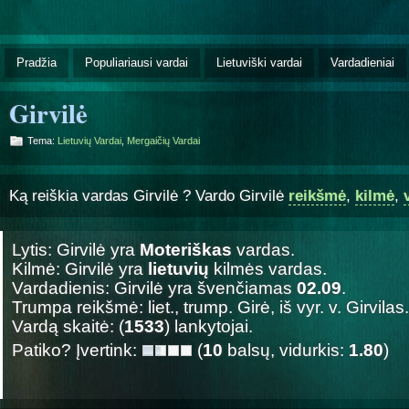
Pradžia
Populiariausi vardai
Lietuviški vardai
Vardadieniai
Girvilė
Tema:
Lietuvių Vardai
,
Mergaičių Vardai
Ką reiškia vardas Girvilė ? Vardo Girvilė
reikšmė
,
kilmė
,
Lytis: Girvilė yra
Moteriškas
vardas.
Kilmė: Girvilė yra
lietuvių
kilmės vardas.
Vardadienis: Girvilė yra švenčiamas
02.09
.
Trumpa reikšmė: liet., trump. Girė, iš vyr. v. Girvilas.
Vardą skaitė: (
1533
) lankytojai.
Patiko? Įvertink:
(
10
balsų, vidurkis:
1.80
)