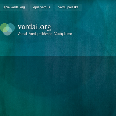
Apie vardai.org
Apie vardus
Vardų paieška
vardai.org
Vardai. Vardų reikšmės. Vardų kilmė.