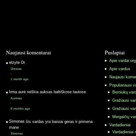
Naujausi komentarai
Puslapiai
Apie vardai.org
elzyte
Dr.
Apie vardus
Orestas
·
Naujausi komen
1 month ago
Populiariausi v
Irma
aurė reiškia auksas baltiškose tautose
Berniukų vard
Aurimas
Gražiausi va
·
Gražiausi va
8 months ago
Mergaičių var
Simonas
šis vardas yra baisiai geras ir primena
Vardadieniai
mane
Vardadieniai r
Simonas