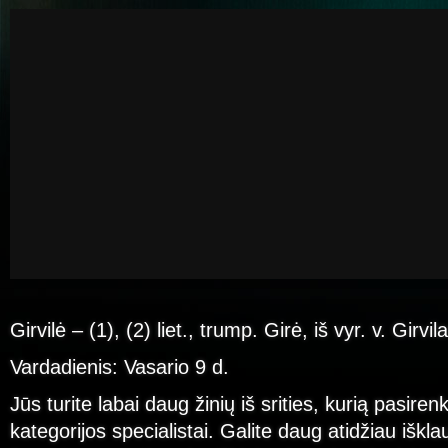
Girvilė – (1), (2) liet., trump. Girė, iš vyr. v. Girvil
Vardadienis: Vasario 9 d.
Jūs turite labai daug žinių iš srities, kurią pasire
kategorijos specialistai. Galite daug atidžiau išklau