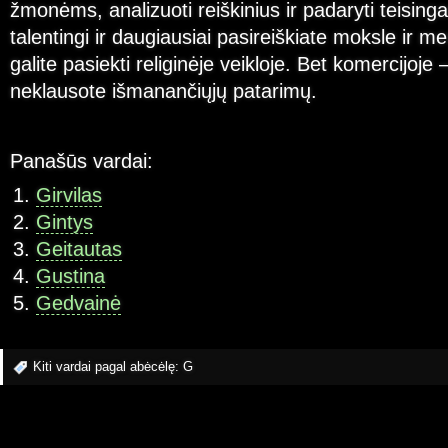
žmonėms, analizuoti reiškinius ir padaryti teising
talentingi ir daugiausiai pasireiškiate moksle ir m
galite pasiekti religinėje veikloje. Bet komercijoje 
neklausote išmanančiųjų patarimų.
Panašūs vardai:
Girvilas
Gintys
Geitautas
Gustina
Gedvainė
Kiti vardai pagal abėcėlę:
G