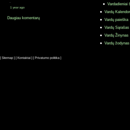
·
Vardadieniai 
1 year ago
Vardų Kalendor
Daugiau komentarų
Vardų paieška
Vardų Sąrašas
Vardų Žinynas
Vardų žodynas
[ Sitemap ]
[ Kontaktai ]
[ Privatumo politika ]