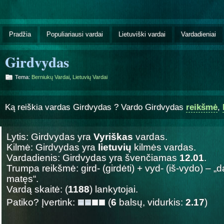
Pradžia
Populiariausi vardai
Lietuviški vardai
Vardadieniai
Girdvydas
Tema:
Berniukų Vardai
,
Lietuvių Vardai
Ką reiškia vardas Girdvydas ? Vardo Girdvydas
reikšmė
,
Lytis: Girdvydas yra
Vyriškas
vardas.
Kilmė: Girdvydas yra
lietuvių
kilmės vardas.
Vardadienis: Girdvydas yra švenčiamas
12.01
.
Trumpa reikšmė: gird- (girdėti) + vyd- (iš-vydo) – „
matęs“.
Vardą skaitė: (
1188
) lankytojai.
Patiko? Įvertink:
(
6
balsų, vidurkis:
2.17
)