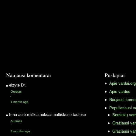
Naujausi komentarai
Puslapiai
Apie vardai.org
elzyte
Dr.
Apie vardus
Orestas
·
Naujausi komen
1 month ago
Populiariausi v
Irma
aurė reiškia auksas baltiškose tautose
Berniukų vard
Aurimas
Gražiausi va
·
Gražiausi va
8 months ago