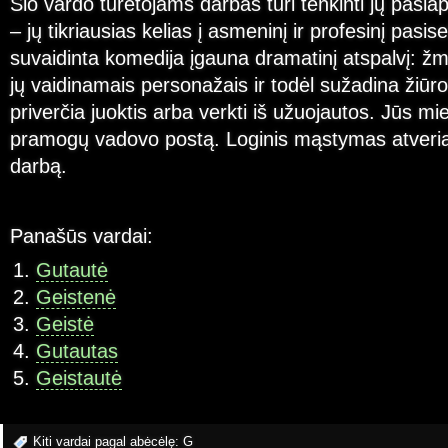
Šio vardo turėtojams darbas turi tenkinti jų pasl
– jų tikriausias kelias į asmeninį ir profesinį pasis
suvaidinta komedija įgauna dramatinį atspalvį: ž
jų vaidinamais personažais ir todėl sužadina žiūr
priverčia juoktis arba verkti iš užuojautos. Jūs mi
pramogų vadovo postą. Loginis mąstymas atveria 
darbą.
Panašūs vardai:
Gutautė
Geistenė
Geistė
Gutautas
Geistautė
Kiti vardai pagal abėcėlę:
G