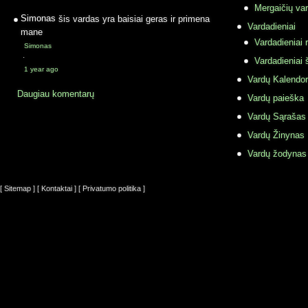
Mergaičių var
Simonas
šis vardas yra baisiai geras ir primena
Vardadieniai
mane
Vardadieniai r
Simonas
·
Vardadieniai 
1 year ago
Vardų Kalendor
Daugiau komentarų
Vardų paieška
Vardų Sąrašas
Vardų Žinynas
Vardų žodynas
[ Sitemap ]
[ Kontaktai ]
[ Privatumo politika ]