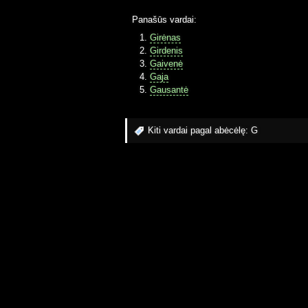
Panašūs vardai:
Girėnas
Girdenis
Gaivenė
Gaja
Gausantė
Kiti vardai pagal abėcėlę:
G