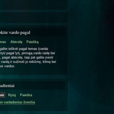
okite vardo pagal
emas
Abėcėlę
Paiešką
galite ieškoti pagal temas (vardai
tyti pagal lytį, pirmąją vardo raidę bei
, pagal abėcėlę, taip pat galite įvesti
 vardą ir sužinoti jo reikšmę, kilmę bei
us vardus.
adieniai
ien
Rytoj
Paieška
en vardadienius švenčia