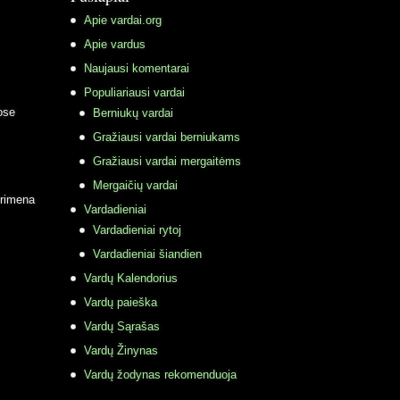
Apie vardai.org
Apie vardus
Naujausi komentarai
Populiariausi vardai
ose
Berniukų vardai
Gražiausi vardai berniukams
Gražiausi vardai mergaitėms
Mergaičių vardai
primena
Vardadieniai
Vardadieniai rytoj
Vardadieniai šiandien
Vardų Kalendorius
Vardų paieška
Vardų Sąrašas
Vardų Žinynas
Vardų žodynas rekomenduoja