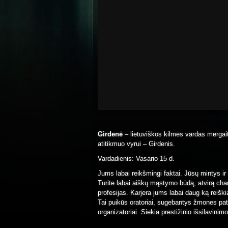
Girdenė
– lietuviškos kilmės vardas mergai
atitikmuo vyrui – Girdenis.
Vardadienis: Vasario 15 d.
Jums labai reikšmingi faktai. Jūsų mintys ir 
Turite labai aiškų mąstymo būdą, atvirą charak
profesijas. Karjera jums labai daug ką reiškia
Tai puikūs oratoriai, sugebantys žmones patr
organizatoriai. Siekia prestižinio išsilavinimo