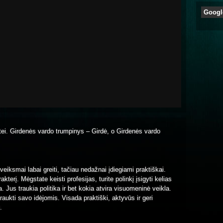
Googl
tei. Girdenės vardo trumpinys – Girdė, o Girdenės vardo
veiksmai labai greiti, tačiau nedažnai įdiegiami praktiškai.
terį. Mėgstate keisti profesijas, turite polinkį įsigyti kelias
. Jus traukia politika ir bet kokia atvira visuomeninė veikla.
aukti savo idėjomis. Visada praktiški, aktyvūs ir geri
.