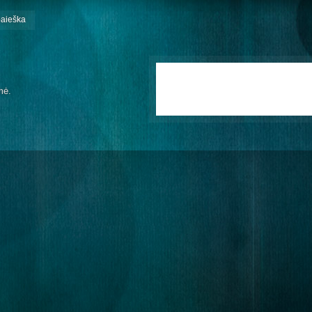
paieška
mė.