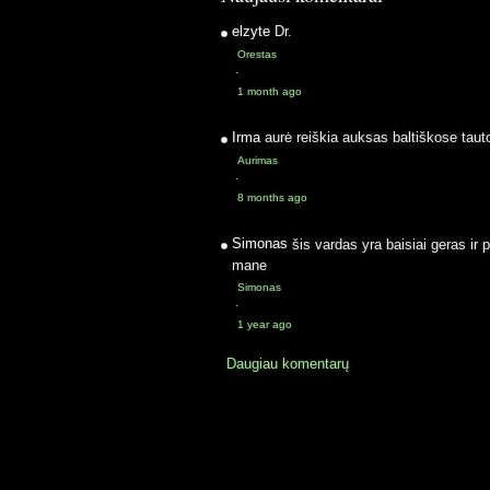
elzyte
Dr.
Orestas
·
1 month ago
Irma
aurė reiškia auksas baltiškose taut
Aurimas
·
8 months ago
Simonas
šis vardas yra baisiai geras ir 
mane
Simonas
·
1 year ago
Daugiau komentarų