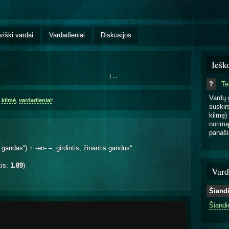
viški vardai
Vardadieniai
Diskusijos
Iešk
|
...
?
T
Vardų 
,
kilmė
,
vardadieniai
:
suskirs
kilmę) 
norimą
panaši
.
 gandas“) + -en- – „girdintis, žinantis gandus“.
kis:
1.89
)
Vard
Šiand
Šiandi