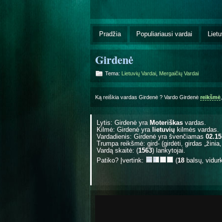
Pradžia
Populiariausi vardai
Lietu
Girdenė
Tema:
Lietuvių Vardai
,
Mergaičių Vardai
Ką reiškia vardas Girdenė ? Vardo Girdenė
reikšmė
Lytis: Girdenė yra
Moteriškas
vardas.
Kilmė: Girdenė yra
lietuvių
kilmės vardas.
Vardadienis: Girdenė yra švenčiamas
02.15
Trumpa reikšmė: gird- (girdėti, girdas „žinia,
Vardą skaitė: (
1563
) lankytojai.
Patiko? Įvertink:
(
18
balsų, vidur