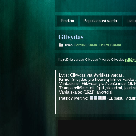
Pradžia
Populiariausi vardai
Lietu
Gilvydas
Tema:
Berniukų Vardai
,
Lietuvių Vardai
Ką reiškia vardas Gilvydas ? Vardo Gilvydas
reikšm
Lytis: Gilvydas yra
Vyriškas
vardas.
Kilmė: Gilvydas yra
lietuvių
kilmės vardas.
Vardadienis: Gilvydas yra švenčiamas
10.1
Trumpa reikšmė: gil- (gilti „skaudinti, jaudint
Vardą skaitė: (
1621
) lankytojai.
Patiko? Įvertink:
(
11
balsų, vidur