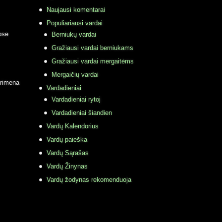
Naujausi komentarai
Populiariausi vardai
ose
Berniukų vardai
Gražiausi vardai berniukams
Gražiausi vardai mergaitėms
Mergaičių vardai
primena
Vardadieniai
Vardadieniai rytoj
Vardadieniai šiandien
Vardų Kalendorius
Vardų paieška
Vardų Sąrašas
Vardų Žinynas
Vardų žodynas rekomenduoja