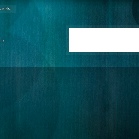
paieška
mė.