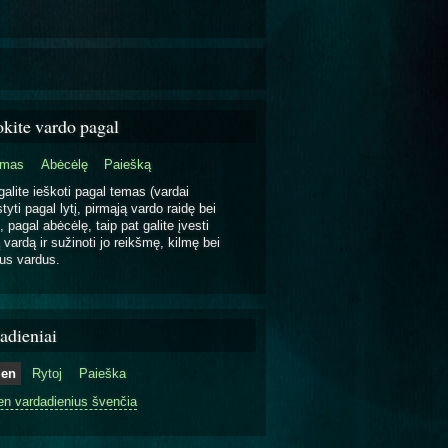
okite vardo pagal
emas
Abėcėlę
Paiešką
galite ieškoti pagal temas (vardai
tyti pagal lytį, pirmąją vardo raidę bei
, pagal abėcėlę, taip pat galite įvesti
 vardą ir sužinoti jo reikšmę, kilmę bei
us vardus.
adieniai
ien
Rytoj
Paieška
en vardadienius švenčia