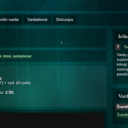
viški vardai
Vardadieniai
Diskusijos
Iešk
|
...
?
T
Vardų 
ė
,
kilmė
,
vardadieniai
:
suskirs
kilmę) 
norimą
panaši
0
.
i“) + vyd- (iš-vydo).
kis:
2.55
)
Vard
Šiand
Šiandi