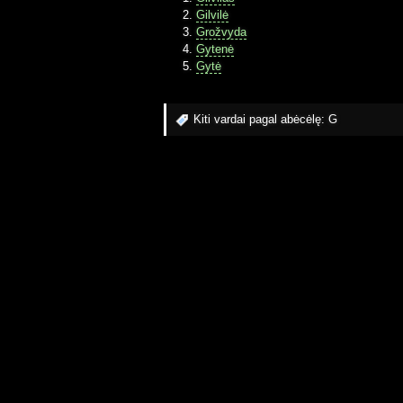
Gilvilė
Grožvyda
Gytenė
Gytė
Kiti vardai pagal abėcėlę:
G