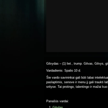
Gilvydas – (1) liet., trump. Gilvas, Gilvys, gi
Vardadienis: Spalio 10 d.
Šie vardo savininkai gali būti labai intelekt
paslaptimis, senove ir menu jį gali traukti l
srityse. Tai protingo, talentingo ir mažai k
Panašūs vardai:
Gilvilas