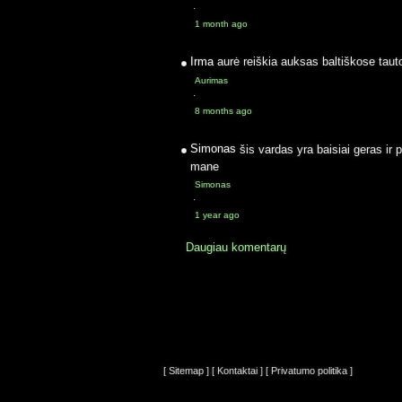
·
1 month ago
Irma
aurė reiškia auksas baltiškose taut
Aurimas
·
8 months ago
Simonas
šis vardas yra baisiai geras ir 
mane
Simonas
·
1 year ago
Daugiau komentarų
[ Sitemap ]
[ Kontaktai ]
[ Privatumo politika ]