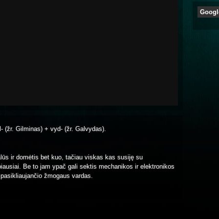
Googl
l- (žr. Gilminas) + vyd- (žr. Galvydas).
ualūs ir domėtis bet kuo, tačiau viskas kas susiję su
abiausiai. Be to jam ypač gali sektis mechanikos ir elektronikos
uo pasikliaujančio žmogaus vardas.