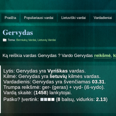
Pradžia
Populiariausi vardai
Lietuviški vardai
Vardadieniai
Gervydas
Tema:
Berniukų Vardai
,
Lietuvių Vardai
Ką reiškia vardas Gervydas ? Vardo Gervydas
reikšmė
,
k
Lytis: Gervydas yra
Vyriškas
vardas.
Kilmė: Gervydas yra
lietuvių
kilmės vardas.
Vardadienis: Gervydas yra švenčiamas
03.31
.
Trumpa reikšmė: ger- (geras) + vyd- (iš-vydo).
Vardą skaitė: (
1458
) lankytojai.
Patiko? Įvertink:
(
8
balsų, vidurkis:
2.13
)