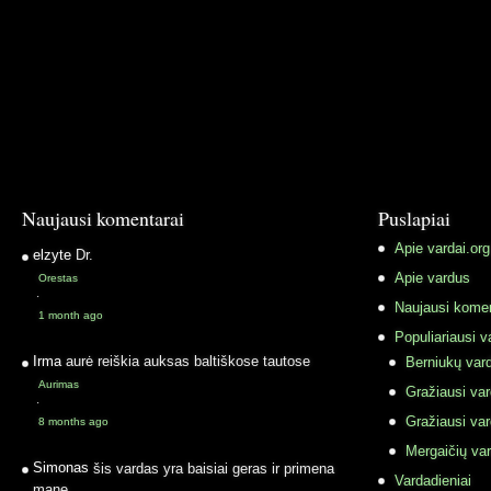
Naujausi komentarai
Puslapiai
Apie vardai.org
elzyte
Dr.
Apie vardus
Orestas
·
Naujausi komen
1 month ago
Populiariausi v
Irma
aurė reiškia auksas baltiškose tautose
Berniukų vard
Aurimas
Gražiausi va
·
Gražiausi va
8 months ago
Mergaičių var
Simonas
šis vardas yra baisiai geras ir primena
Vardadieniai
mane