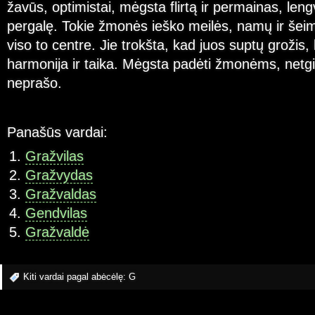
žavūs, optimistai, mėgsta flirtą ir permainas, leng
pergalę. Tokie žmonės ieško meilės, namų ir šeimo
viso to centre. Jie trokšta, kad juos suptų grožis
harmonija ir taika. Mėgsta padėti žmonėms, netgi j
neprašo.
Panašūs vardai:
Gražvilas
Gražvydas
Gražvaldas
Gendvilas
Gražvaldė
Kiti vardai pagal abėcėlę:
G