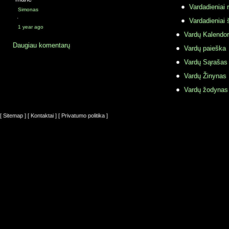
Vardadieniai r
Simonas
·
Vardadieniai 
1 year ago
Vardų Kalendor
Daugiau komentarų
Vardų paieška
Vardų Sąrašas
Vardų Žinynas
Vardų žodynas
[ Sitemap ]
[ Kontaktai ]
[ Privatumo politika ]