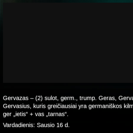
Gervazas – (2) sulot, germ., trump. Geras, Gervas,
Gervasius, kuris greičiausiai yra germaniškos kil
ger „ietis“ + vas „tarnas“.
Vardadienis: Sausio 16 d.