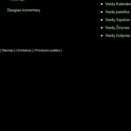
Vardų Kalendor
Daugiau komentarų
Vardų paieška
Vardų Sąrašas
Vardų Žinynas
Vardų žodynas
[ Sitemap ]
[ Kontaktai ]
[ Privatumo politika ]