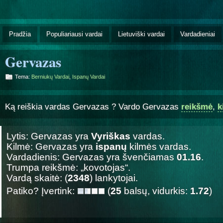
Pradžia
Populiariausi vardai
Lietuviški vardai
Vardadieniai
Gervazas
Tema:
Berniukų Vardai
,
Ispanų Vardai
Ką reiškia vardas Gervazas ? Vardo Gervazas
reikšmė
,
k
Lytis: Gervazas yra
Vyriškas
vardas.
Kilmė: Gervazas yra
ispanų
kilmės vardas.
Vardadienis: Gervazas yra švenčiamas
01.16
.
Trumpa reikšmė: „kovotojas“.
Vardą skaitė: (
2348
) lankytojai.
Patiko? Įvertink:
(
25
balsų, vidurkis:
1.72
)