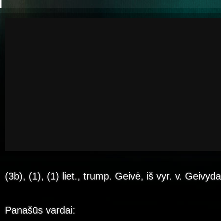
(3b), (1), (1) liet., trump. Geivė, iš vyr. v. Geivyd
Panašūs vardai: