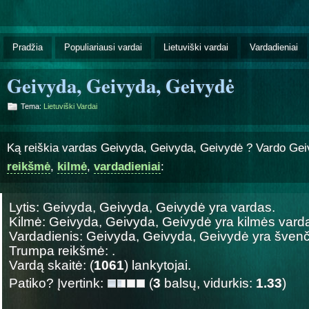
Pradžia
Populiariausi vardai
Lietuviški vardai
Vardadieniai
Geivyda, Geivyda, Geivydė
Tema:
Lietuviški Vardai
Ką reiškia vardas Geivyda, Geivyda, Geivydė ? Vardo Ge
reikšmė
,
kilmė
,
vardadieniai
:
Lytis: Geivyda, Geivyda, Geivydė yra
vardas.
Kilmė: Geivyda, Geivyda, Geivydė yra
kilmės vard
Vardadienis: Geivyda, Geivyda, Geivydė yra šve
Trumpa reikšmė: .
Vardą skaitė: (
1061
) lankytojai.
Patiko? Įvertink:
(
3
balsų, vidurkis:
1.33
)