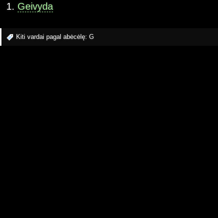
Geivyda
Kiti vardai pagal abėcėlę:
G