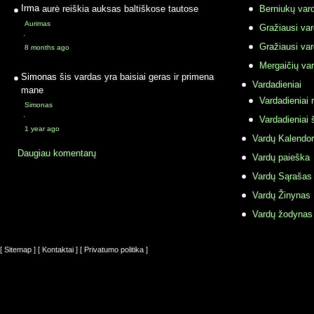
Irma
aurė reiškia auksas baltiškose tautose
Berniukų vard
Aurimas
Gražiausi va
·
Gražiausi va
8 months ago
Mergaičių var
Simonas
šis vardas yra baisiai geras ir primena
Vardadieniai
mane
Vardadieniai r
Simonas
·
Vardadieniai 
1 year ago
Vardų Kalendor
Daugiau komentarų
Vardų paieška
Vardų Sąrašas
Vardų Žinynas
Vardų žodynas
[ Sitemap ]
[ Kontaktai ]
[ Privatumo politika ]