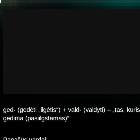
ged- (gedėti „ilgėtis“) + vald- (valdyti) – „tas, kuris
gedima (pasiilgstamas)“
Panašūs vardai: