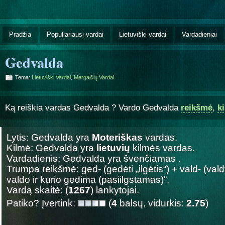
Pradžia
Populiariausi vardai
Lietuviški vardai
Vardadieniai
Gedvalda
Tema:
Lietuviški Vardai
,
Mergaičių Vardai
Ką reiškia vardas Gedvalda ? Vardo Gedvalda
reikšmė
,
k
Lytis: Gedvalda yra
Moteriškas
vardas.
Kilmė: Gedvalda yra
lietuvių
kilmės vardas.
Vardadienis: Gedvalda yra švenčiamas
.
Trumpa reikšmė: ged- (gedėti „ilgėtis“) + vald- (valdy
valdo ir kurio gedima (pasiilgstamas)“.
Vardą skaitė: (
1267
) lankytojai.
Patiko? Įvertink:
(
4
balsų, vidurkis:
2.75
)