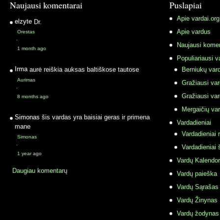
Naujausi komentarai
Puslapiai
Apie vardai.org
elzyte
Dr.
Apie vardus
Orestas
·
Naujausi komen
1 month ago
Populiariausi v
Irma
aurė reiškia auksas baltiškose tautose
Berniukų vard
Aurimas
Gražiausi va
·
Gražiausi va
8 months ago
Mergaičių var
Simonas
šis vardas yra baisiai geras ir primena
Vardadieniai
mane
Vardadieniai r
Simonas
·
Vardadieniai 
1 year ago
Vardų Kalendor
Daugiau komentarų
Vardų paieška
Vardų Sąrašas
Vardų Žinynas
Vardų žodynas