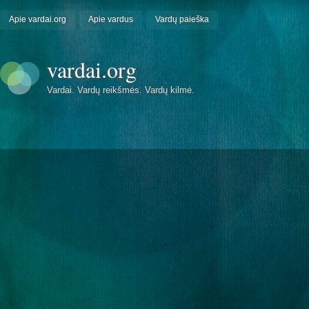
Apie vardai.org
Apie vardus
Vardų paieška
vardai.org
Vardai. Vardų reikšmės. Vardų kilmė.