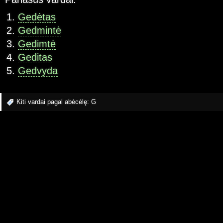
Gedėtas
Gedmintė
Gedimtė
Geditas
Gedvyda
Kiti vardai pagal abėcėlę:
G