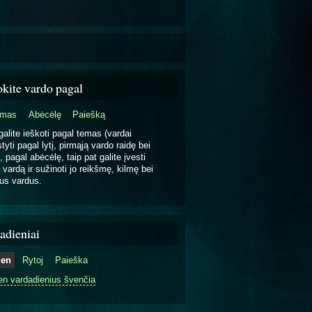
okite vardo pagal
emas
Abėcėlę
Paiešką
galite ieškoti pagal temas (vardai
tyti pagal lytį, pirmąją vardo raidę bei
, pagal abėcėlę, taip pat galite įvesti
 vardą ir sužinoti jo reikšmę, kilmę bei
us vardus.
adieniai
ien
Rytoj
Paieška
en vardadienius švenčia