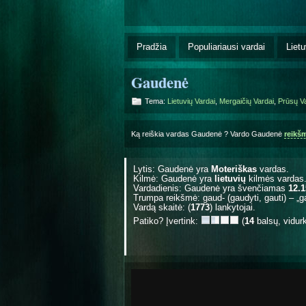
Pradžia
Populiariausi vardai
Lietu
Gaudenė
Tema:
Lietuvių Vardai
,
Mergaičių Vardai
,
Prūsų V
Ką reiškia vardas Gaudenė ? Vardo Gaudenė
reikš
Lytis: Gaudenė yra
Moteriškas
vardas.
Kilmė: Gaudenė yra
lietuvių
kilmės vardas
Vardadienis: Gaudenė yra švenčiamas
12.1
Trumpa reikšmė: gaud- (gaudyti, gauti) – „g
Vardą skaitė: (
1773
) lankytojai.
Patiko? Įvertink:
(
14
balsų, vidur