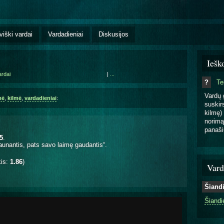
viški vardai
Vardadieniai
Diskusijos
Iešk
ardai
|
...
?
T
Vardų 
mė
,
kilmė
,
vardadieniai
:
suskirs
kilmę) 
norimą
panaši
.
5
.
aunantis, pats savo laimę gaudantis“.
kis:
1.86
)
Vard
Šiand
Šiandi