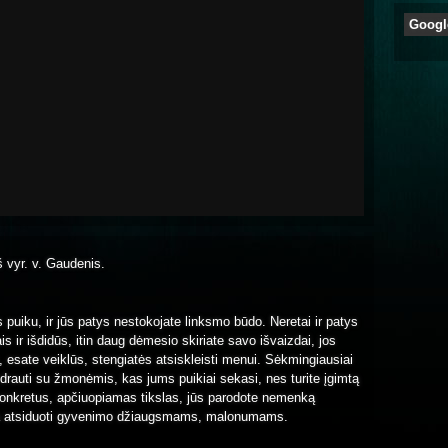
Googl
š vyr. v. Gaudenis.
puiku, ir jūs patys nestokojate linksmo būdo. Neretai ir patys
ais ir išdidūs, itin daug dėmesio skiriate savo išvaizdai, jos
s, esate veiklūs, stengiatės atsiskleisti menui. Sėkmingiausiai
drauti su žmonėmis, kas jums puikiai sekasi, nes turite įgimtą
konkretus, apčiuopiamas tikslas, jūs parodote nemenką
ela atsiduoti gyvenimo džiaugsmams, malonumams.