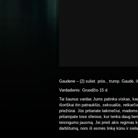
Gaudenė – (2) suliet. prūs., trump. Gaudė, i
Vardadienis: Gruodžio 15 d.
Tai šaunus vardas Jums patinka viskas, kas 
išoriškai itin patrauklūs, seksualūs, retkarči
priežiūrai. Jūs pritariate laikmečiui, madom
pritampate tose sferose, kur tenka daug ben
teisingumo jausmą. Jei prieš akis regimas 
darbštumą, nors iš esmės linkę kūnu ir si