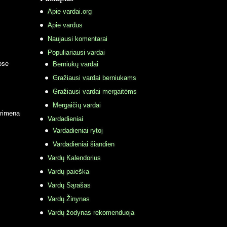
Apie vardai.org
Apie vardus
Naujausi komentarai
Populiariausi vardai
ose
Berniukų vardai
Gražiausi vardai berniukams
Gražiausi vardai mergaitėms
Mergaičių vardai
primena
Vardadieniai
Vardadieniai rytoj
Vardadieniai šiandien
Vardų Kalendorius
Vardų paieška
Vardų Sąrašas
Vardų Žinynas
Vardų žodynas rekomenduoja