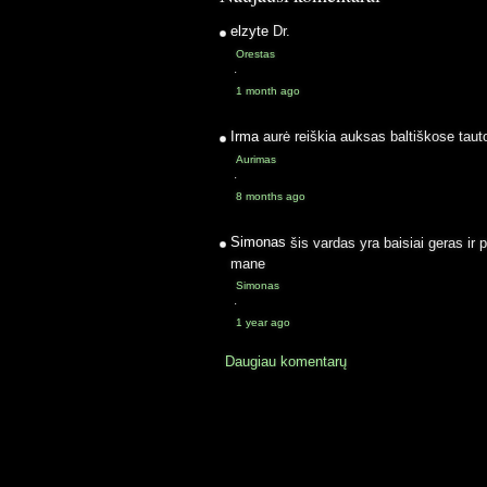
elzyte
Dr.
Orestas
·
1 month ago
Irma
aurė reiškia auksas baltiškose taut
Aurimas
·
8 months ago
Simonas
šis vardas yra baisiai geras ir 
mane
Simonas
·
1 year ago
Daugiau komentarų