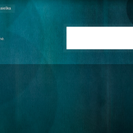
paieška
mė.