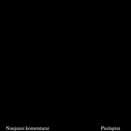
Naujausi komentarai
Puslapiai