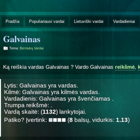
Pradžia
Populiariausi vardai
Lietuviški vardai
Vardadieniai
Galvainas
Tema:
Berniukų Vardai
Ką reiškia vardas Galvainas ? Vardo Galvainas
reikšmė
,
Lytis: Galvainas yra
vardas.
Kilmė: Galvainas yra
kilmės vardas.
Vardadienis: Galvainas yra švenčiamas
.
Trumpa reikšmė: .
Vardą skaitė: (
1132
) lankytojai.
Patiko? Įvertink:
(
8
balsų, vidurkis:
1.13
)