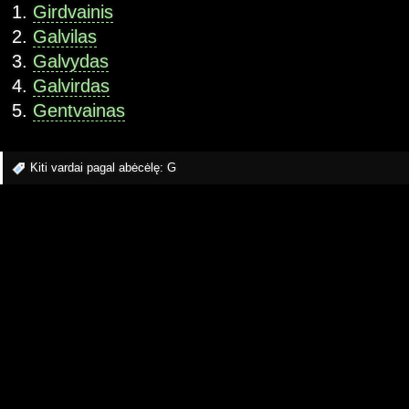
Girdvainis
Galvilas
Galvydas
Galvirdas
Gentvainas
Kiti vardai pagal abėcėlę:
G