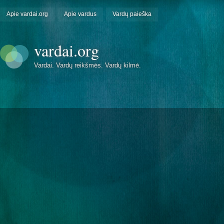
Apie vardai.org
Apie vardus
Vardų paieška
vardai.org
Vardai. Vardų reikšmės. Vardų kilmė.