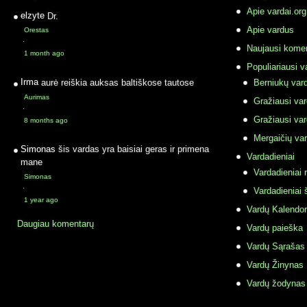
Apie vardai.org
elzyte
Dr.
Apie vardus
Orestas
·
Naujausi komen
1 month ago
Populiariausi v
Irma
aurė reiškia auksas baltiškose tautose
Berniukų vard
Aurimas
Gražiausi va
·
Gražiausi va
8 months ago
Mergaičių var
Simonas
šis vardas yra baisiai geras ir primena
Vardadieniai
mane
Vardadieniai r
Simonas
·
Vardadieniai 
1 year ago
Vardų Kalendor
Daugiau komentarų
Vardų paieška
Vardų Sąrašas
Vardų Žinynas
Vardų žodynas