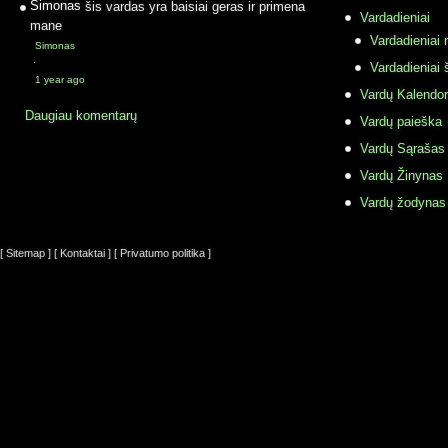
Simonas
šis vardas yra baisiai geras ir primena
Vardadieniai
mane
Vardadieniai r
Simonas
·
Vardadieniai 
1 year ago
Vardų Kalendor
Daugiau komentarų
Vardų paieška
Vardų Sąrašas
Vardų Žinynas
Vardų žodynas
[ Sitemap ]
[ Kontaktai ]
[ Privatumo politika ]