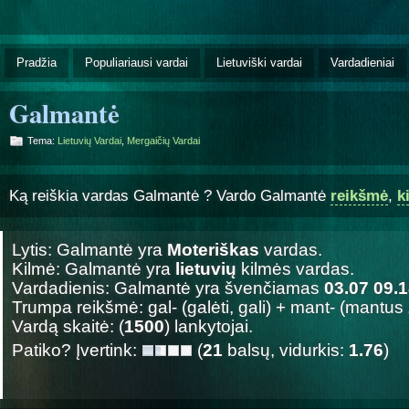
Pradžia
Populiariausi vardai
Lietuviški vardai
Vardadieniai
Galmantė
Tema:
Lietuvių Vardai
,
Mergaičių Vardai
Ką reiškia vardas Galmantė ? Vardo Galmantė
reikšmė
,
k
Lytis: Galmantė yra
Moteriškas
vardas.
Kilmė: Galmantė yra
lietuvių
kilmės vardas.
Vardadienis: Galmantė yra švenčiamas
03.07 09.
Trumpa reikšmė: gal- (galėti, gali) + mant- (mantus
Vardą skaitė: (
1500
) lankytojai.
Patiko? Įvertink:
(
21
balsų, vidurkis:
1.76
)