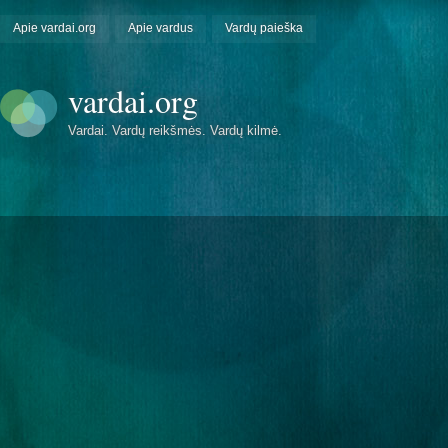
Apie vardai.org
Apie vardus
Vardų paieška
vardai.org
Vardai. Vardų reikšmės. Vardų kilmė.