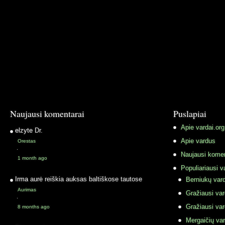
Naujausi komentarai
Puslapiai
Apie vardai.org
elzyte
Dr.
Apie vardus
Orestas
·
Naujausi komen
1 month ago
Populiariausi v
Irma
aurė reiškia auksas baltiškose tautose
Berniukų vard
Aurimas
Gražiausi va
·
Gražiausi va
8 months ago
Mergaičių var