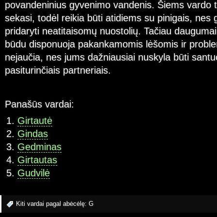
povandeninius gyvenimo vandenis. Šiems vardo t
sekasi, todėl reikia būti atidiems su pinigais, nes g
pridaryti neatitaisomų nuostolių. Tačiau dauguma
būdu disponuoja pakankamomis lėšomis ir proble
nejaučia, nes jums dažniausiai nuskyla būti santu
pasiturinčiais partneriais.
Panašūs vardai:
Girtautė
Gindas
Gedminas
Girtautas
Gudvilė
Kiti vardai pagal abėcėlę:
G