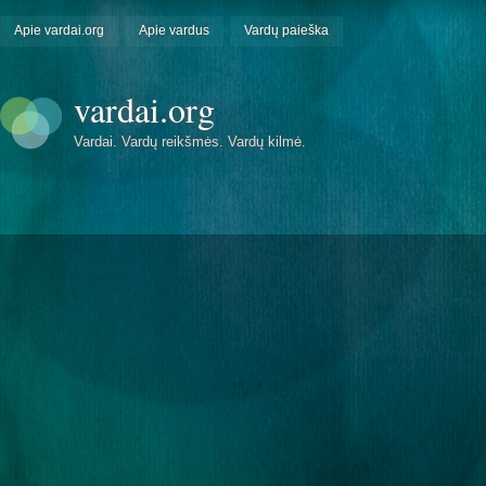
Apie vardai.org
Apie vardus
Vardų paieška
vardai.org
Vardai. Vardų reikšmės. Vardų kilmė.