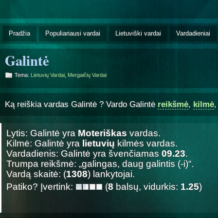
Pradžia
Populiariausi vardai
Lietuviški vardai
Vardadieniai
Galintė
Tema:
Lietuvių Vardai
,
Mergaičių Vardai
Ką reiškia vardas Galintė ? Vardo Galintė
reikšmė
,
kilmė
Lytis: Galintė yra
Moteriškas
vardas.
Kilmė: Galintė yra
lietuvių
kilmės vardas.
Vardadienis: Galintė yra švenčiamas
09.23
.
Trumpa reikšmė: „galingas, daug galintis (-i)“.
Vardą skaitė: (
1308
) lankytojai.
Patiko? Įvertink:
(
8
balsų, vidurkis:
1.25
)