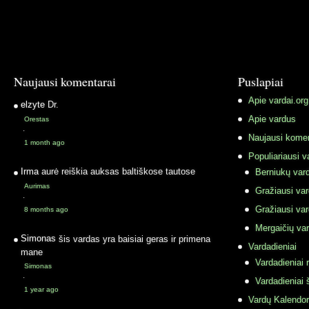
Naujausi komentarai
Puslapiai
Apie vardai.org
elzyte
Dr.
Apie vardus
Orestas
·
Naujausi komen
1 month ago
Populiariausi v
Irma
aurė reiškia auksas baltiškose tautose
Berniukų vard
Aurimas
Gražiausi va
·
Gražiausi va
8 months ago
Mergaičių var
Simonas
šis vardas yra baisiai geras ir primena
Vardadieniai
mane
Vardadieniai r
Simonas
·
Vardadieniai 
1 year ago
Vardų Kalendor