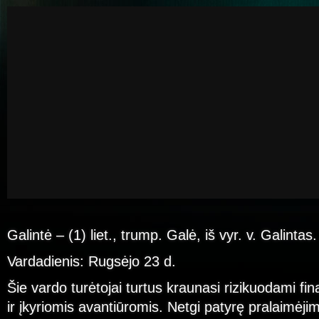
Galintė – (1) liet., trump. Galė, iš vyr. v. Galintas.
Vardadienis: Rugsėjo 23 d.
Šie vardo turėtojai turtus kraunasi rizikuodami fi
ir įkyriomis avantiūromis. Netgi patyrę pralaimėj