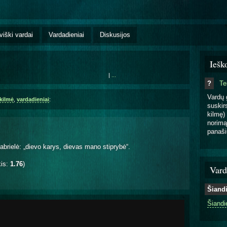
viški vardai
Vardadieniai
Diskusijos
Iešk
|
...
?
T
Vardų 
kilmė
,
vardadieniai
:
suskirs
kilmę) 
norimą
panaši
brielė: „dievo karys, dievas mano stiprybė“.
kis:
1.76
)
Vard
Šiand
Šiandi