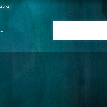
paieška
mė.