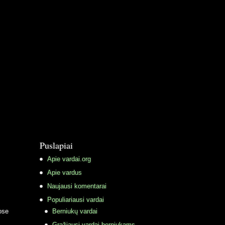
Puslapiai
Apie vardai.org
Apie vardus
Naujausi komentarai
Populiariausi vardai
ose
Berniukų vardai
Gražiausi vardai berniukams