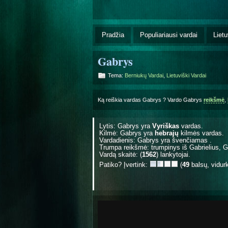
Pradžia
Populiariausi vardai
Lietu
Gabrys
Tema:
Berniukų Vardai
,
Lietuviški Vardai
Ką reiškia vardas Gabrys ? Vardo Gabrys
reikšmė
,
Lytis: Gabrys yra
Vyriškas
vardas.
Kilmė: Gabrys yra
hebrajų
kilmės vardas.
Vardadienis: Gabrys yra švenčiamas
.
Trumpa reikšmė: trumpinys iš Gabrielius, Ga
Vardą skaitė: (
1562
) lankytojai.
Patiko? Įvertink:
(
49
balsų, vidur